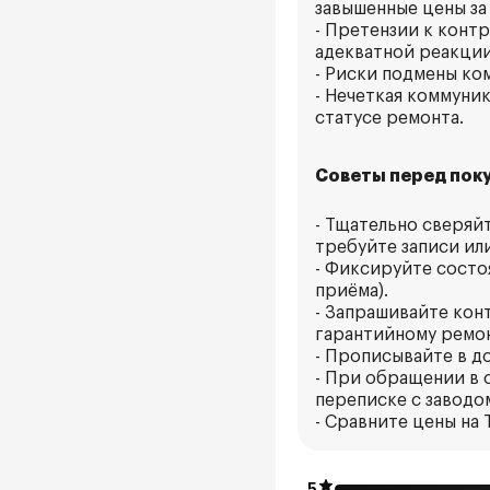
завышенные цены за
- Претензии к конт
адекватной реакции
- Риски подмены ко
- Нечеткая коммуни
статусе ремонта.
Советы перед поку
- Тщательно сверяй
требуйте записи или
- Фиксируйте состо
приёма).
- Запрашивайте кон
гарантийному ремон
- Прописывайте в д
- При обращении в 
переписке с заводом
- Сравните цены на 
5