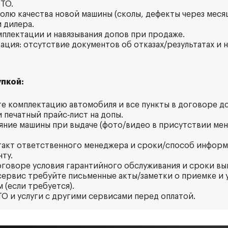
 ТО.
ролю качества новой машины (сколы, дефекты через меся
 дилера.
мплектации и навязывания допов при продаже.
кация: отсутствие документов об отказах/результатах и
пкой:
те комплектацию автомобиля и все пункты в договоре д
 печатный прайс‑лист на допы.
яние машины при выдаче (фото/видео в присутствии мен
такт ответственного менеджера и сроки/способ инфор
ту.
оговоре условия гарантийного обслуживания и сроки вы
сервис требуйте письменные акты/заметки о приемке и 
 (если требуется).
ТО и услуги с другими сервисами перед оплатой.