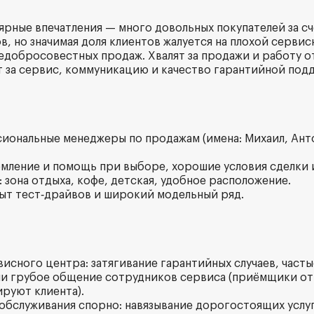
ярные впечатления — много довольных покупателей за сч
, но значимая доля клиентов жалуется на плохой сервис
недобросовестных продаж. Хвалят за продажи и работу 
 за сервис, коммуникацию и качество гарантийной под
сиональные менеджеры по продажам (имена: Михаил, Ант
мление и помощь при выборе, хорошие условия сделки 
 зона отдыха, кофе, детская, удобное расположение.
ыт тест‑драйвов и широкий модельный ряд.
висного центра: затягивание гарантийных случаев, част
ли грубое общение сотрудников сервиса (приёмщики от
руют клиента).
/обслуживания спорно: навязывание дорогостоящих услуг