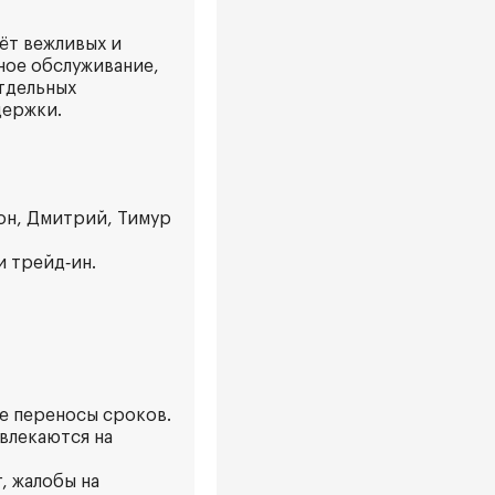
ёт вежливых и
ное обслуживание,
отдельных
держки.
он, Дмитрий, Тимур
и трейд‑ин.
ые переносы сроков.
влекаются на
, жалобы на