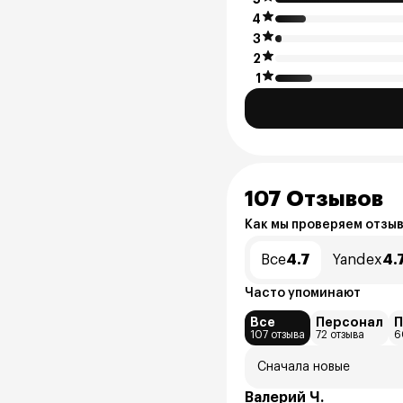
4
3
2
1
107 Отзывов
Как мы проверяем отзы
Все
4.7
Yandex
4.
Часто упоминают
Все
Персонал
П
107 отзыва
72 отзыва
6
Сначала новые
Валерий Ч.