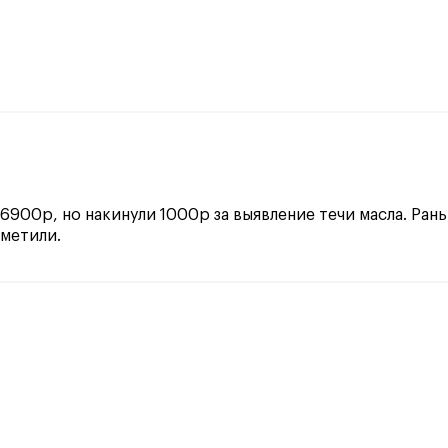
6900р, но накинули 1000р за выявление течи масла. Раньш
аметили.