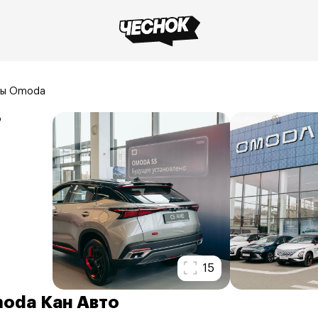
ры Omoda
15
oda Кан Авто