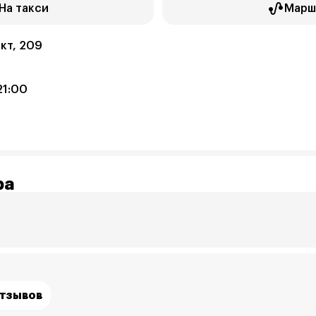
На такси
Марш
кт, 209
21:00
ра
отзывов