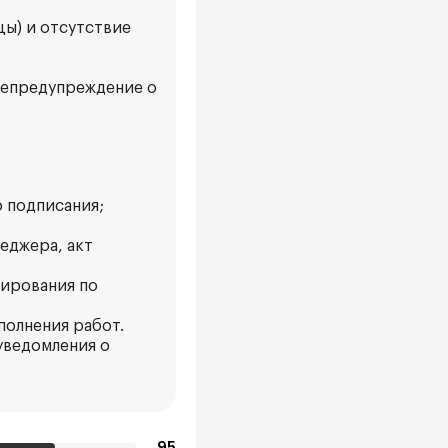
цы) и отсутствие
 непредупреждение о
о подписания;
еджера, акт
мирования по
полнения работ.
уведомления о
95