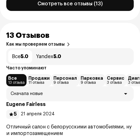
Смотреть все отзывы (13)
13 Отзывов
Как мы проверяем отзывы
Все
5.0
Yandex
5.0
Часто упоминают
Все
Продажи
Персонал
Парковка
Сервис
Диаг
13 отзыва
11 отзыва
9 отзыва
9 отзыва
3 отзыва
3 отзы
Сначала новые
Eugene Fairless
5
21 апреля 2024
Отличный салон с белорусскими автомобилями, ну
и импортозамещением