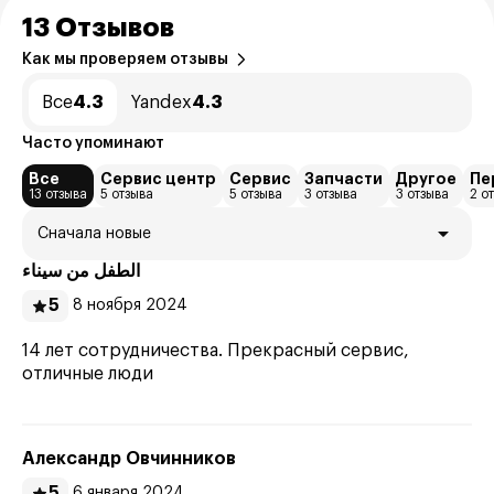
13 Отзывов
Как мы проверяем отзывы
Все
4.3
Yandex
4.3
Часто упоминают
Все
Сервис центр
Сервис
Запчасти
Другое
Пе
13 отзыва
5 отзыва
5 отзыва
3 отзыва
3 отзыва
2 о
Сначала новые
الطفل من سيناء
5
8 ноября 2024
14 лет сотрудничества. Прекрасный сервис,
отличные люди
Александр Овчинников
5
6 января 2024