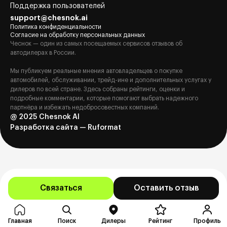
Поддержка пользователей
support@chesnok.ai
Политика конфиденциальности
Согласие на обработку персональных данных
Чеснок — один из самых посещаемых сервисов отзывов об
автодилерах в России.
Мы публикуем реальные мнения автовладельцев о покупке
автомобилей, обслуживании, трейд-ине и дополнительных услугах у
дилеров по всей стране. Здесь собраны рейтинги, оценки и
подробные комментарии, которые помогают выбрать надежного
партнёра и избежать недобросовестных компаний.
@ 2025 Chesnok AI
Разработка сайта — Ruformat
Связаться
Оставить отзыв
Главная
Поиск
Дилеры
Рейтинг
Профиль