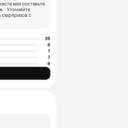
риста или составьте
. - Уточняйте
ь сюрпризов с
26
6
7
7
6