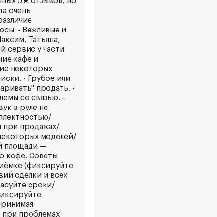
ных 5★ отзывов, но
да очень
различие
сы: - Вежливые и
аксим, Татьяна,
й сервис у части
чие кафе и
чие некоторых
иски: - Грубое или
ривать" продать. -
емы со связью. -
ук в руле не
мплектностью/
н при продажах/
я некоторых моделей/
ой площади —
го кофе. Советы
риёмке (фиксируйте
вий сделки и всех
ласуйте сроки/
фиксируйте
 Принимая
; при проблемах