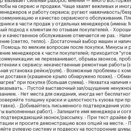
р вызывает сильный разброс мнений — много восторжен
лобы на сервис и продажи. Чаще хвалят вежливых и иног
енеджеров и работу сервиса; ругают навязчивость/без
коммуникацию и качество сервисного обслуживания. Плю
дники в части продаж у отдельных менеджеров (имена: М
вый подход к клиентам по отзывам покупателей. - Хороши
и качественное обслуживание отмечается не раз. - Нали
ие (светло, тепло). - Достаточный выбор машин и нали
- Помощь по мелким вопросам после покупки. Минусы и р
ние менеджеров к части покупателей; приходится "угова
коммуникации: не перезванивают, обрывы звонков, пробл
ензии к сервису: некачественные ремонтные работы (зв
ьная установка рейки/руля). - Возможные проблемы с ко
и доставке (крашеное крыло обнаружено позже). - Обма
нагрев" при покупке (большая сумма). - Нехватка наличи
заказывать. - Пустой выставочный зал/ощущение ненужн
анием. - Нет места для ожидания, иногда нет бесплатно
Проверяйте толщину краски и целостность кузова при п
тавке). - Добивайтесь письменного подтверждения усло
ты выполненных работ). - Запишите имя менеджера и сог
 подтверждающий звонок/рассылку. - При тест-драйве 
нтации и просите демонстрацию всех опций на месте. -
яйте рулевую систему и подвеску на посторонние шумы