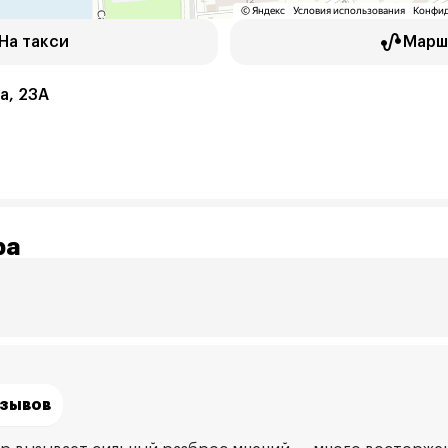
На такси
Марш
а, 23А
ра
тзывов