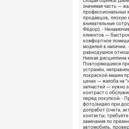
Общая оценка: Диле
значимая часть — жа
профессиональных м
продавцов, плохую 
внимательные сотру
Фёдор). - Ненавязчи
клиентов — быстрое 
комфортное помещен
моделей в наличии. 
равнодушное отноше
Низкая дисциплина 
Повторяющиеся прет
устранён, неправил
покраской машин пр
ценах — жалоба на "
запчастей — нужно 
контраст с обслужив
перед покупкой: - 
фото/видео при дос
допработ (счета, ак
контакты; требуйте
замечания по презе
автомобиль, провер