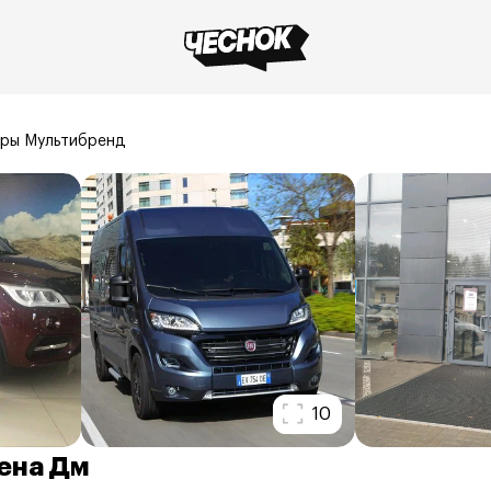
ры Мультибренд
10
ена Дм