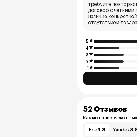
требуйте повторной
договор с четкими 
наличие конкретной
отсутствием товара
5
4
3
2
1
52 Отзывов
Как мы проверяем отзы
Все
3.8
Yandex
3.