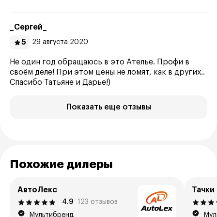
_Сергей_
5
29 августа 2020
Не один год обращаюсь в это Ателье. Профи в
своём деле! При этом цены не ломят, как в других..
Спасибо Татьяне и Дарье!)
Показать еще отзывы
Похожие дилеры
АвтоЛекс
Тачки
4.9
123 отзывов
Мультибренд
Мул