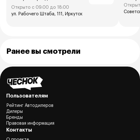
Открыт
Открыто с 09:00 до 18:00
Советск
ул. Рабочего Штаба, 111, Иркутск
Ранее вы смотрели
Пользователям
Рейтинг Автодилеров
Дилеры
Бренды
Правовая информация
Контакты
О проекте