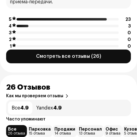
приема‑передачи.
5
23
4
3
3
0
2
0
1
0
Смотреть все отзывы (26)
26 Отзывов
Как мы проверяем отзывы
Все
4.9
Yandex
4.9
Часто упоминают
Все
Парковка
Продажи
Персонал
Офис
Кузо
26 отзыва
15 отзыва
14 отзыва
13 отзыва
9 отзыва
5 отзыв