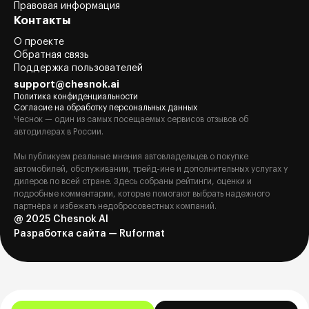
Правовая информация
Контакты
О проекте
Обратная связь
Поддержка пользователей
support@chesnok.ai
Политика конфиденциальности
Согласие на обработку персональных данных
Чеснок — один из самых посещаемых сервисов отзывов об
автодилерах в России.
Мы публикуем реальные мнения автовладельцев о покупке
автомобилей, обслуживании, трейд-ине и дополнительных услугах у
дилеров по всей стране. Здесь собраны рейтинги, оценки и
подробные комментарии, которые помогают выбрать надежного
партнёра и избежать недобросовестных компаний.
@ 2025 Chesnok AI
Разработка сайта — Ruformat