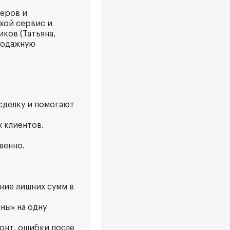
жеров и
хой сервис и
ков (Татьяна,
продажную
сделку и помогают
х клиентов.
венно.
ение лишних сумм в
ны» на одну
онт, ошибки после