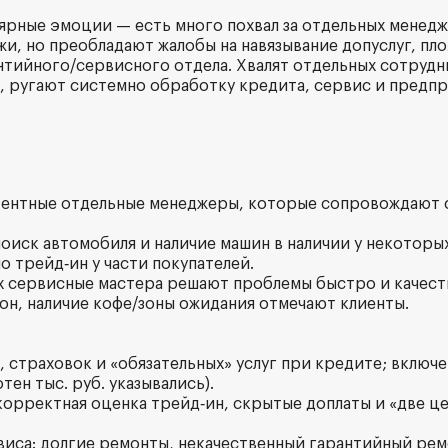
ярные эмоции — есть много похвал за отдельных менед
и, но преобладают жалобы на навязывание допуслуг, пло
нтийного/сервисного отдела. Хвалят отдельных сотрудни
.), ругают системно обработку кредита, сервис и пред
тентные отдельные менеджеры, которые сопровождают 
поиск автомобиля и наличие машин в наличии у некоторы
о трейд‑ин у части покупателей.
ах сервисные мастера решают проблемы быстро и качест
лон, наличие кофе/зоны ожидания отмечают клиенты.
, страховок и «обязательных» услуг при кредите; включ
тен тыс. руб. указывались).
екорректная оценка трейд‑ин, скрытые доплаты и «две це
рвиса: долгие ремонты, некачественный гарантийный рем