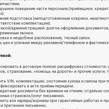
апчастями.
одушное поведение части персонала (приёмщики, креди
х).
ажная подготовка (неподготовленные коврики, незатянут
тветствие комплектации).
тикой/администрацией: долгое оформление документов,
ременные звонки.
ковка и неудобное расположение, тесный салон.
ь цен и условий между рекламой/телефоном и фактичес
пкой:
ксировать в договоре полную расшифровку стоимости: 
ов, страхование, «помощь на дороге» и прочие услуги; 
ить VIN, комплектацию, состояние кузова и салона при 
фиксировать в акте приёма‑передачи.
редитные документы без времени на чтение; отдельно со
анных страховок/услуг письменно.
анить все наряды/журналы при гарантийных работах и пр
и претензии письменно.