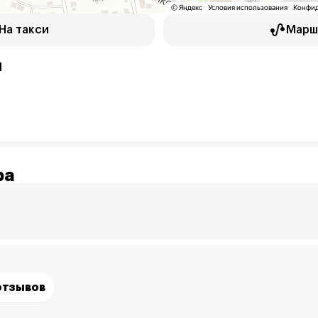
На такси
Марш
1
ра
отзывов