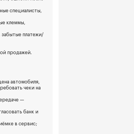
тные специалисты,
ые клеммы,
 забытые платежи/
кой продажей.
цена автомобиля,
требовать чеки на
передаче —
гласовать банк и
иёмке в сервис;