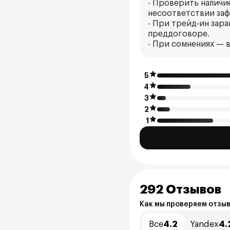
- Проверить наличи
несоответствии заф
- При трейд‑ин зар
преддоговоре.
- При сомнениях — 
5
4
3
2
1
292 Отзывов
Как мы проверяем отзы
Все
4.2
Yandex
4.