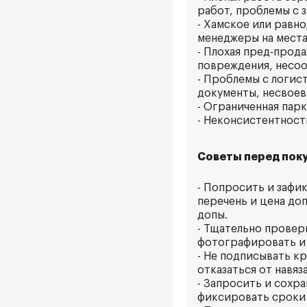
работ, проблемы с з
- Хамское или равн
менеджеры на места
- Плохая пред‑прод
повреждения, несоо
- Проблемы с логис
документы, несвоев
- Ограниченная пар
- Неконсистентност
Советы перед поку
- Попросить и зафи
перечень и цена доп
допы.
- Тщательно провер
фотографировать и 
- Не подписывать к
отказаться от навяз
- Запросить и сохр
фиксировать сроки 