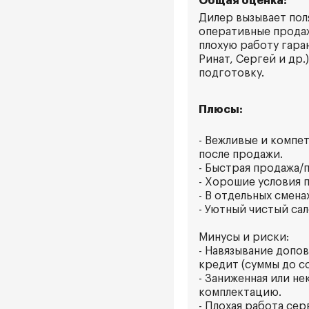
Общая оценка:
Дилер вызывает пол
оперативные продаж
плохую работу гара
Ринат, Сергей и др
подготовку.
Плюсы:
- Вежливые и компе
после продажи.
- Быстрая продажа/
- Хорошие условия п
- В отдельных смен
- Уютный чистый са
Минусы и риски:
- Навязывание допов
кредит (суммы до со
- Заниженная или н
комплектацию.
- Плохая работа се