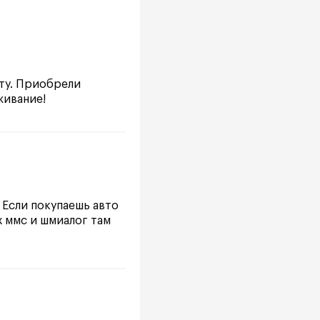
ту. Приобрели
живание!
 Если покупаешь авто
х ммс и шмиалог там