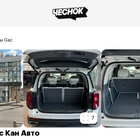
ы Gac
7
c Кан Авто