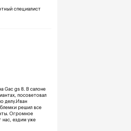
мотный специалист
 Gac gs 8. В салоне
иантах, посоветовал
по делу.Иван
облемки решил все
енты. Огромное
 нас, ездим уже