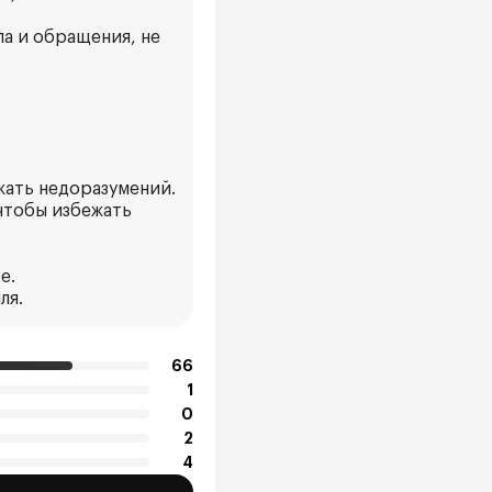
а и обращения, не
жать недоразумений.
чтобы избежать
е.
ля.
66
1
0
2
4