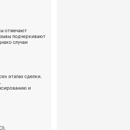
ты отмечают
отзывы подчеркивают
днако случаи
ех этапах сделки.
.
ансированию и
О).