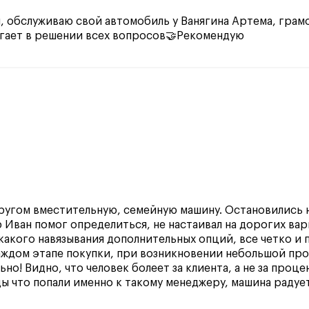
, обслуживаю свой автомобиль у Ванягина Артема, гра
могает в решении всех вопросов🤝Рекомендую
ругом вместительную, семейную машину. Остановились на
 Иван помог определиться, не настаивал на дорогих вар
какого навязывания дополнительных опций, все четко и 
аждом этапе покупки, при возникновении небольшой пр
но! Видно, что человек болеет за клиента, а не за проц
ды что попали именно к такому менеджеру, машина радует