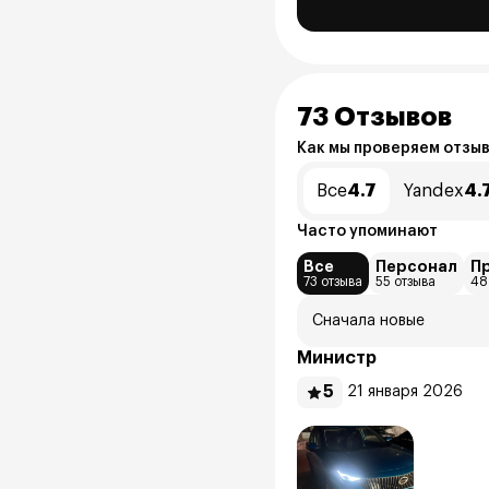
73 Отзывов
Как мы проверяем отзы
Все
4.7
Yandex
4.
Часто упоминают
Все
Персонал
П
73 отзыва
55 отзыва
48
Сначала новые
Министр
5
21 января 2026