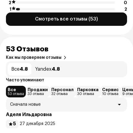
2
0
1
2
Смотреть все отзывы (53)
53 Отзывов
Как мы проверяем отзывы
Все
4.8
Yandex
4.8
Часто упоминают
Все
Продажи
Персонал
Парковка
Сервис
Цен
53 отзыва
33 отзыва
32 отзыва
30 отзыва
10 отзыва
9 отз
Сначала новые
Аделя Ильдаровна
5
27 декабря 2025