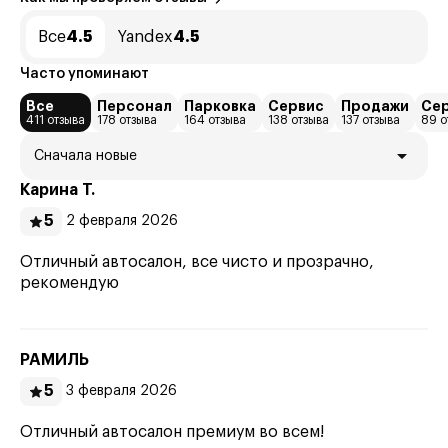
Все
4.5
Yandex
4.5
Часто упоминают
Все
Персонал
Парковка
Сервис
Продажи
Сер
411 отзыва
178 отзыва
164 отзыва
138 отзыва
137 отзыва
89 о
Сначала новые
Карина Т.
5
2 февраля 2026
Отличный автосалон, все чисто и прозрачно,
рекомендую
РАМИЛЬ
5
3 февраля 2026
Отличный автосалон премиум во всем!