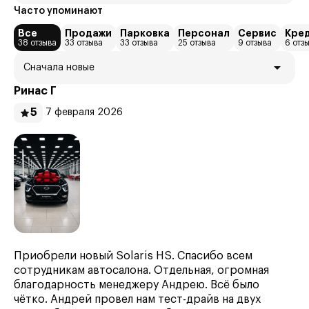
Часто упоминают
Все
Продажи
Парковка
Персонал
Сервис
Кре
38 отзыва
33 отзыва
33 отзыва
25 отзыва
9 отзыва
6 отз
Сначала новые
Ринас Г
5
7 февраля 2026
Приобрели новый Solaris HS. Спасибо всем
сотрудникам автосалона. Отдельная, огромная
благодарность менеджеру Андрею. Всё было
чётко. Андрей провел нам тест-драйв на двух