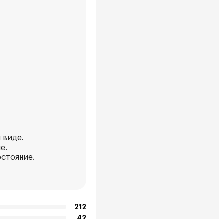
 виде.
е.
остояние.
212
42