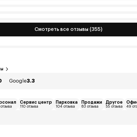
Смотреть все отзывы (355)
вы
0
Google
3.3
рсонал
Сервис центр
Парковка
Продажи
Другое
Офи
 отзыва
110 отзыва
104 отзыва
83 отзыва
55 отзыва
49 от