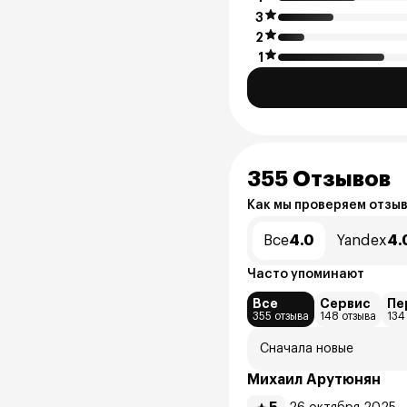
3
2
1
355 Отзывов
Как мы проверяем отзы
Все
4.0
Yandex
4.
Часто упоминают
Все
Сервис
Пе
355 отзыва
148 отзыва
134
Сначала новые
Михаил Арутюнян