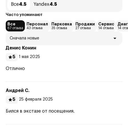
Все
4.5
Yandex
4.5
Часто упоминают
Все
Персонал
Парковка
Продажи
Сервис
Диаг
67 отзыва
43 отзыва
35 отзыва
27 отзыва
14 отзыва
14 отз
Сначала новые
Денис Конин
5
1 мая 2025
Отлично
Андрей С.
5
25 февраля 2025
Бился в экстазе от посещения.