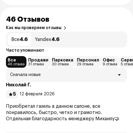
46 Отзывов
Как мы проверяем отзывы
Все
4.6
Yandex
4.6
Часто упоминают
Все
Продажи
Парковка
Персонал
Офис
Серв
46 отзыва
31 отзыва
30 отзыва
29 отзыва
9 отзыва
5 отзы
Сначала новые
Николай Г.
5
12 февраля 2026
Приобретал газель в данном салоне, все
понравилось, быстро, четко и грамотно.
Отдельная благодарность менеджеру Михаилу🤝