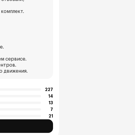
 комплект.
е.
ем сервисе.
ентров.
о движения.
227
14
13
7
21