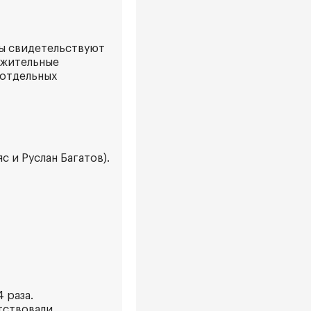
ы свидетельствуют
ложительные
 отдельных
 и Руслан Багатов).
 раза.
тствовали,