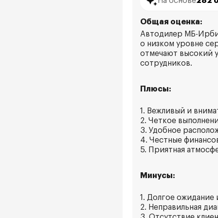
На основе
282 
Общая оценка:
Автодилер МБ-Ирби
о низком уровне сер
отмечают высокий у
сотрудников.
Плюсы:
1. Вежливый и внима
2. Четкое выполнен
3. Удобное располо
4. Честные финансов
5. Приятная атмосф
Минусы:
1. Долгое ожидание
2. Неправильная диа
3. Отсутствие клие