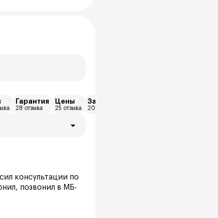
с
Гарантия
Цены
Запчасти
Дилерский центр
Диаг
зыва
28 отзыва
25 отзыва
20 отзыва
13 отзыва
9 отзы
росил консультации по
онил, позвонил в МБ-