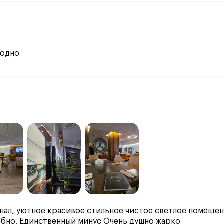
родно
ал, уютное красивое стильное чистое светлое помещени
обно. Единственный минус Очень душно жарко