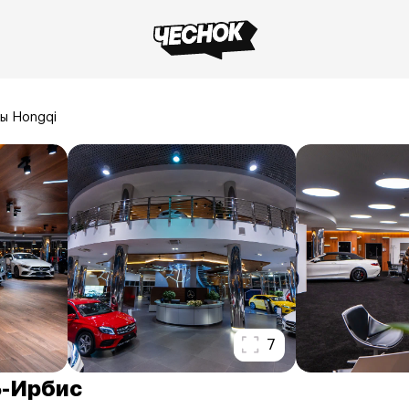
ы Hongqi
7
Б-Ирбис