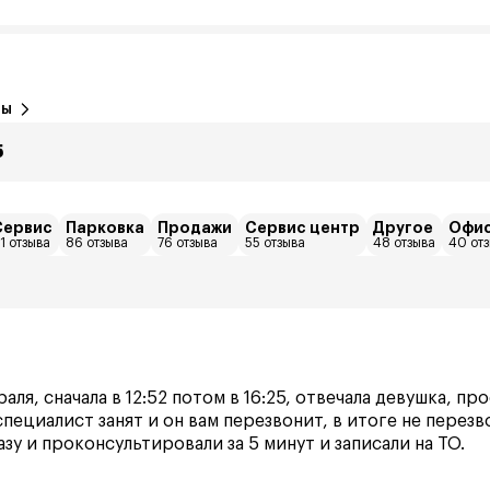
вы
5
Сервис
Парковка
Продажи
Сервис центр
Другое
Офи
1 отзыва
86 отзыва
76 отзыва
55 отзыва
48 отзыва
40 от
раля, сначала в 12:52 потом в 16:25, отвечала девушка, п
специалист занят и он вам перезвонит, в итоге не перезв
азу и проконсультировали за 5 минут и записали на ТО.