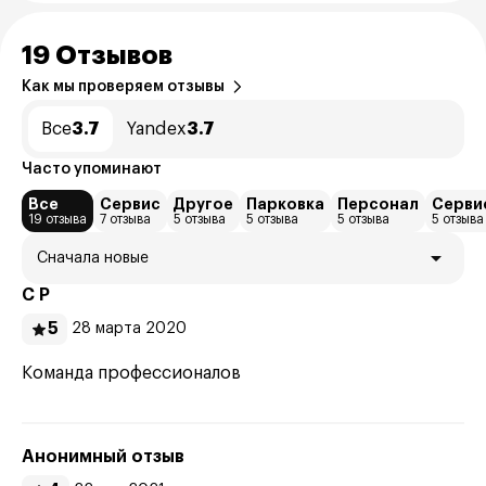
19 Отзывов
Как мы проверяем отзывы
Все
3.7
Yandex
3.7
Часто упоминают
Все
Сервис
Другое
Парковка
Персонал
Серви
19 отзыва
7 отзыва
5 отзыва
5 отзыва
5 отзыва
5 отзыва
Сначала новые
С Р
5
28 марта 2020
Команда профессионалов
Анонимный отзыв