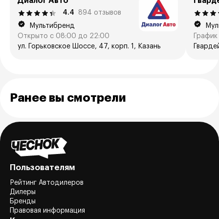
Диалог Авто
Гвард
4.4
894 отзывов
Мультибренд
Мул
Открыто с 08:00 до 22:00
График 
ул. Горьковское Шоссе, 47, корп. 1, Казань
Гвардей
Ранее вы смотрели
Пользователям
Рейтинг Автодилеров
Дилеры
Бренды
Правовая информация