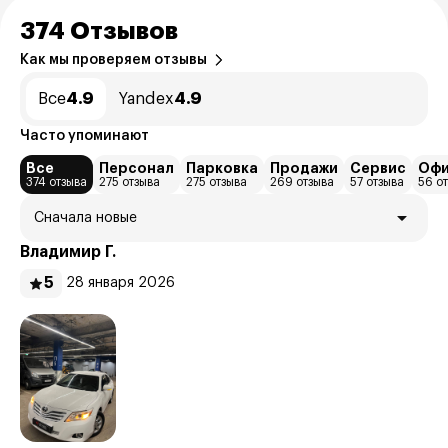
374 Отзывов
Как мы проверяем отзывы
Все
4.9
Yandex
4.9
Часто упоминают
Все
Персонал
Парковка
Продажи
Сервис
Оф
374 отзыва
275 отзыва
275 отзыва
269 отзыва
57 отзыва
56 о
Сначала новые
Владимир Г.
5
28 января 2026