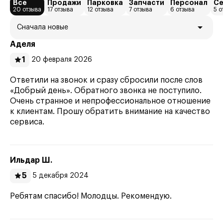
Все
Продажи
Парковка
Запчасти
Персонал
Се
20 отзыва
17 отзыва
12 отзыва
7 отзыва
6 отзыва
5 о
Сначала новые
Аделя
1
20 февраля 2026
Ответили на звонок и сразу сбросили после слов
«Добрый день». Обратного звонка не поступило.
Очень странное и непрофессиональное отношение
к клиентам. Прошу обратить внимание на качество
сервиса.
Ильдар Ш.
5
5 декабря 2024
Ребятам спасибо! Молодцы. Рекомендую.