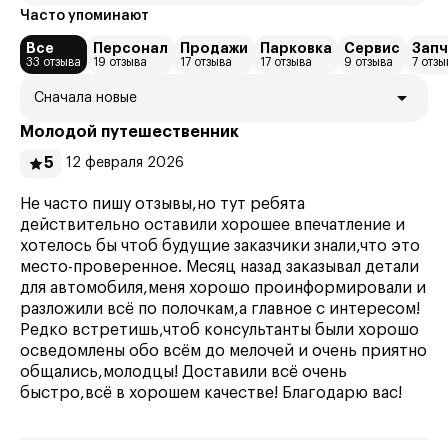
Часто упоминают
Все
Персонал
Продажи
Парковка
Сервис
Запч
33 отзыва
19 отзыва
17 отзыва
17 отзыва
9 отзыва
7 отзы
Сначала новые
Молодой путешественник
5
12 февраля 2026
Не часто пишу отзывы,но тут ребята
действительно оставили хорошее впечатление и
хотелось бы чтоб будущие заказчики знали,что это
место-проверенное. Месяц назад заказывал детали
для автомобиля,меня хорошо проинформировали и
разложили всё по полочкам,а главное с интересом!
Редко встретишь,чтоб консультанты были хорошо
осведомлены обо всём до мелочей и очень приятно
общались,молодцы! Доставили всё очень
быстро,всё в хорошем качестве! Благодарю вас!