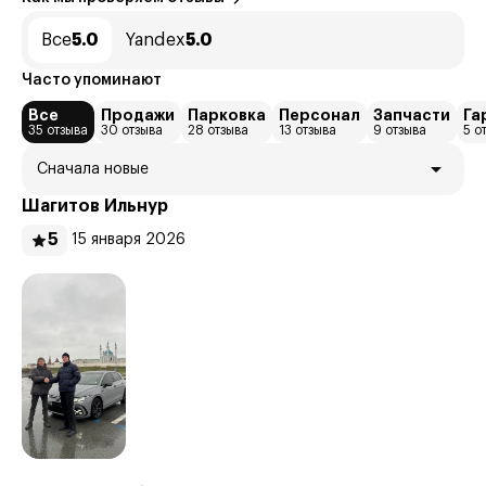
Все
5.0
Yandex
5.0
Часто упоминают
Все
Продажи
Парковка
Персонал
Запчасти
Га
35 отзыва
30 отзыва
28 отзыва
13 отзыва
9 отзыва
5 о
Сначала новые
Шагитов Ильнур
5
15 января 2026