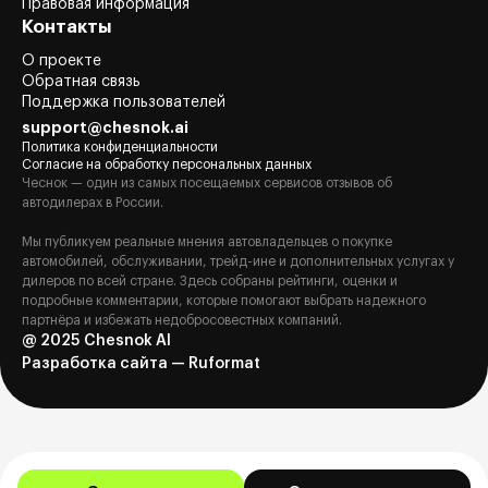
Правовая информация
Контакты
О проекте
Обратная связь
Поддержка пользователей
support@chesnok.ai
Политика конфиденциальности
Согласие на обработку персональных данных
Чеснок — один из самых посещаемых сервисов отзывов об
автодилерах в России.
Мы публикуем реальные мнения автовладельцев о покупке
автомобилей, обслуживании, трейд-ине и дополнительных услугах у
дилеров по всей стране. Здесь собраны рейтинги, оценки и
подробные комментарии, которые помогают выбрать надежного
партнёра и избежать недобросовестных компаний.
@ 2025 Chesnok AI
Разработка сайта — Ruformat