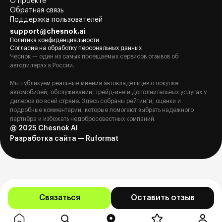
О проекте
Обратная связь
Поддержка пользователей
support@chesnok.ai
Политика конфиденциальности
Согласие на обработку персональных данных
Чеснок — один из самых посещаемых сервисов отзывов об
автодилерах в России.
Мы публикуем реальные мнения автовладельцев о покупке
автомобилей, обслуживании, трейд-ине и дополнительных услугах у
дилеров по всей стране. Здесь собраны рейтинги, оценки и
подробные комментарии, которые помогают выбрать надежного
партнёра и избежать недобросовестных компаний.
@ 2025 Chesnok AI
Разработка сайта — Ruformat
Связаться
Оставить отзыв