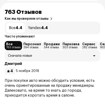
763 Отзывов
Как мы проверяем отзывы
Все
4.4
Yandex
4.4
Часто упоминают
Все
Персонал
Продажи
Парковка
Сервис
Се
763 отзыва
394 отзыва
344 отзыва
303 отзыва
282 отзыва
160
Сначала новые
Дмитрий
4
5 ноября 2018
При покупке авто можно обсудить условия, есть
очень ориентированные на продажу менеджеры.
Далековато, на время то ехать до города,
приходится коротать время в салоне.