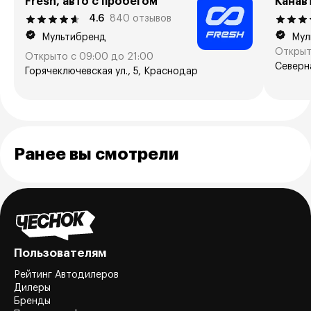
Fresh, авто с пробегом
Канав
4.6
840 отзывов
Мультибренд
Мул
Открыт
Открыто с 09:00 до 21:00
Северна
Горячеключевская ул., 5, Краснодар
Ранее вы смотрели
Пользователям
Рейтинг Автодилеров
Дилеры
Бренды