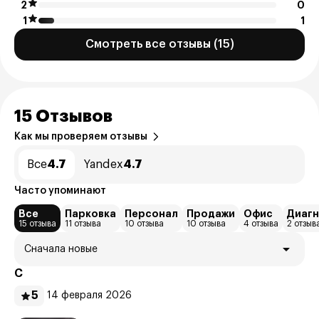
2
0
1
1
Смотреть все отзывы (15)
15 Отзывов
Как мы проверяем отзывы
Все
4.7
Yandex
4.7
Часто упоминают
Все
Парковка
Персонал
Продажи
Офис
Диагн
15 отзыва
11 отзыва
10 отзыва
10 отзыва
4 отзыва
2 отзыв
Сначала новые
С
5
14 февраля 2026