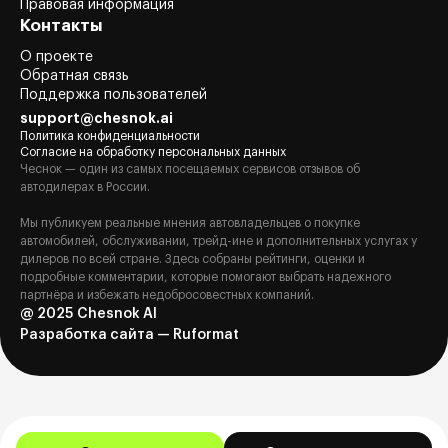
Правовая информация
Контакты
О проекте
Обратная связь
Поддержка пользователей
support@chesnok.ai
Политика конфиденциальности
Согласие на обработку персональных данных
Чеснок — один из самых посещаемых сервисов отзывов об
автодилерах в России.
Мы публикуем реальные мнения автовладельцев о покупке
автомобилей, обслуживании, трейд-ине и дополнительных услугах у
дилеров по всей стране. Здесь собраны рейтинги, оценки и
подробные комментарии, которые помогают выбрать надежного
партнёра и избежать недобросовестных компаний.
@ 2025 Chesnok AI
Разработка сайта — Ruformat