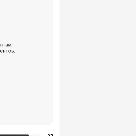
нтам.
ентов.
33