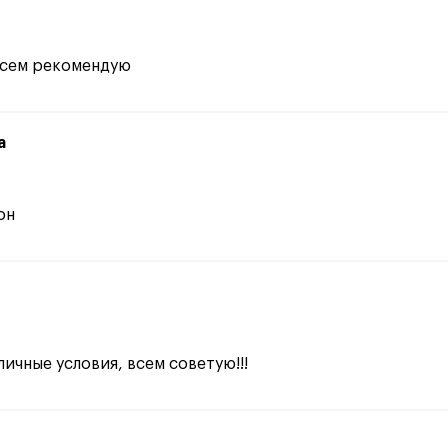
всем рекомендую
а
он
ичные условия, всем советую!!!