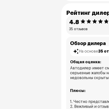
Рейтинг диле
4.8
35 отзывов
Обзор дилера
На основе
35 о
Общая оценка:
Автодилер имеет см
серьезные жалобы н
недовольны скрыты
Плюсы:
1. Честно представ
2. Вежливый и отзы