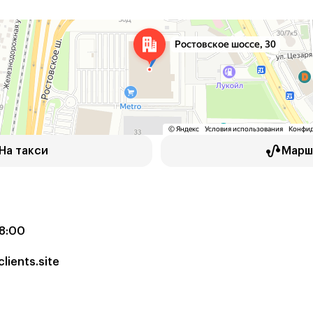
На такси
Марш
18:00
lients.site