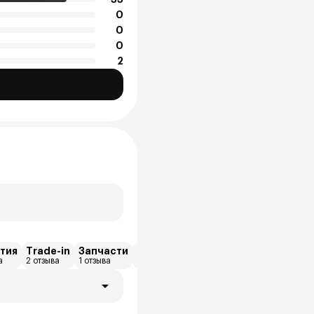
0
0
0
2
тия
Trade-in
Запчасти
Рассрочка
Другое
а
2 отзыва
1 отзыва
1 отзыва
1 отзыва