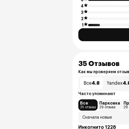
4
3
2
1
35 Отзывов
Как мы проверяем отзы
Все
4.8
Yandex
4.
Часто упоминают
Все
Парковка
П
35 отзыва
29 отзыва
29 
Сначала новые
Инкогнито 1228