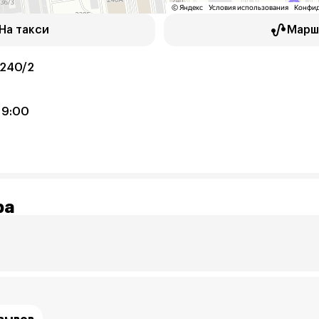
На такси
Марш
 240/2
19:00
ра