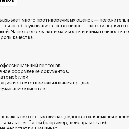
тзывов
 вызывает много противоречивых оценок — положитель
ровень обслуживания, а негативные — плохой сервис и 
лей. Чаще всего хвалят вежливость и внимательность пе
роль качества.
рофессиональный персонал.
ачное оформление документов.
автомобилей.
тация и отсутствие навязывания продаж.
служивание клиентов.
рсонала в некоторых случаях (недостаток внимания к клие
ством автомобилей (например, неисправности).
ые недостатки в машинах.