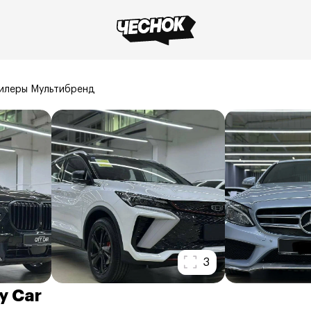
илеры Мультибренд
3
y Car