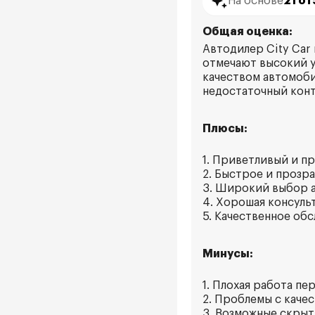
На основе
21 о
Общая оценка:
Автодилер City Car
отмечают высокий у
качеством автомоби
недостаточный конт
Плюсы:
1. Приветливый и п
2. Быстрое и прозр
3. Широкий выбор 
4. Хорошая консуль
5. Качественное об
Минусы:
1. Плохая работа пе
2. Проблемы с каче
3. Возможные скрыт