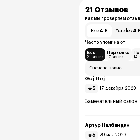
21 Отзывов
Как мы проверяем отзы
Все
4.5
Yandex
4.
Часто упоминают
Все
Парковка
Пр
21 отзыва
17 отзыва
14 
Сначала новые
Goj Goj
5
17 декабря 2023
Замечательный салон
Артур Налбандян
5
29 мая 2023