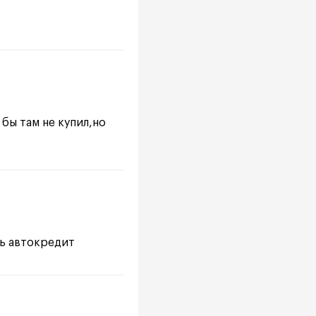
бы там не купил,но
ть автокредит