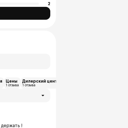
2
я
Цены
Дилерский центр
1 отзыва
1 отзыва
 держать !