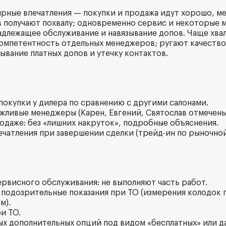
ярные впечатления — покупки и продажа идут хорошо, м
в получают похвалу; одновременно сервис и некоторые
адлежащее обслуживание и навязывание допов. Чаще хва
компетентность отдельных менеджеров; ругают качеств
ывание платных допов и утечку контактов.
 покупки у дилера по сравнению с другими салонами.
ежливые менеджеры (Карен, Евгений, Святослав отмечены
родаже: без «лишних накруток», подробные объяснения.
ечатления при завершении сделки (трейд-ин по рыночной
ервисного обслуживания: не выполняют часть работ.
 подозрительные показания при ТО (измерения колодок
м).
и ТО.
ных дополнительных опций под видом «бесплатных» или д