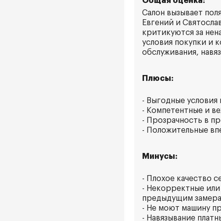
Общая оценка:
Салон вызывает пол
Евгений и Святосла
критикуются за нен
условия покупки и 
обслуживания, навяз
Плюсы:
- Выгодные условия
- Компетентные и в
- Прозрачность в п
- Положительные вп
Минусы:
- Плохое качество с
- Некорректные или
предыдущим замера
- Не моют машину пр
- Навязывание плат