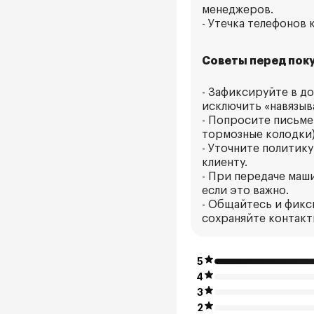
менеджеров.
- Утечка телефонов
Советы перед поку
- Зафиксируйте в д
исключить «навязыв
- Попросите письме
тормозные колодки)
- Уточните политик
клиенту.
- При передаче маш
если это важно.
- Общайтесь и фикс
сохраняйте контакты
5
4
3
2