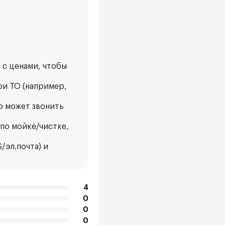
 с ценами, чтобы
ри ТО (например,
то может звонить
по мойке/чистке,
эл.почта) и
4
0
0
0