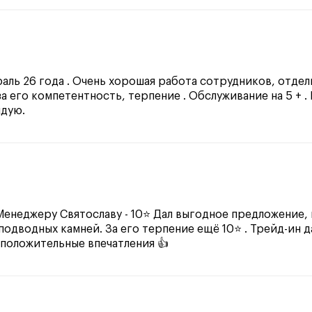
аль 26 года . Очень хорошая работа сотрудников, отде
а его компетентность, терпение . Обслуживание на 5 + .
ндую.
 Менеджеру Святославу - 10⭐ Дал выгодное предложение,
подводных камней. За его терпение ещё 10⭐ . Трейд-ин д
 положительные впечатления 👍