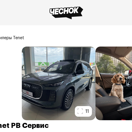
илеры Tenet
11
net РВ Сервис