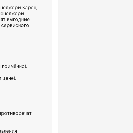
енеджеры Карен,
 менеджеры
лят выгодные
о сервисного
 поимённо).
 цене).
 противоречат
авления