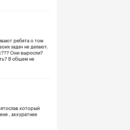
ивают ребята о том
оих задач не делают.
ак??? Они выросли?
ить? В общем не
Святослав который
еня , аккуратнее