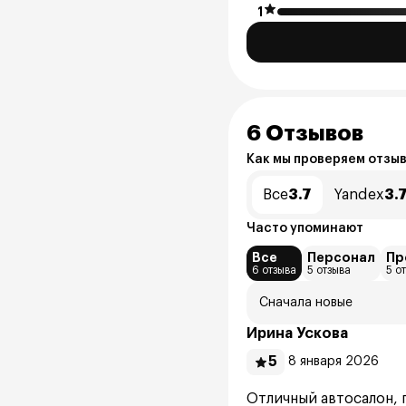
1
6 Отзывов
Как мы проверяем отзы
Все
3.7
Yandex
3.
Часто упоминают
Все
Персонал
Пр
6 отзыва
5 отзыва
5 о
Сначала новые
Ирина Ускова
5
8 января 2026
Отличный автосалон, п