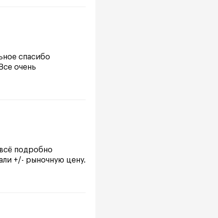
льное спасибо
 Все очень
 всё подробно
али +/- рыночную цену.