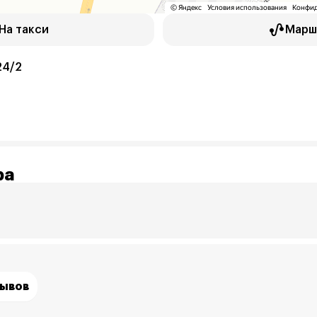
На такси
Марш
24/2
ра
зывов