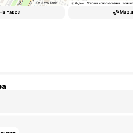
На такси
Марш
ра