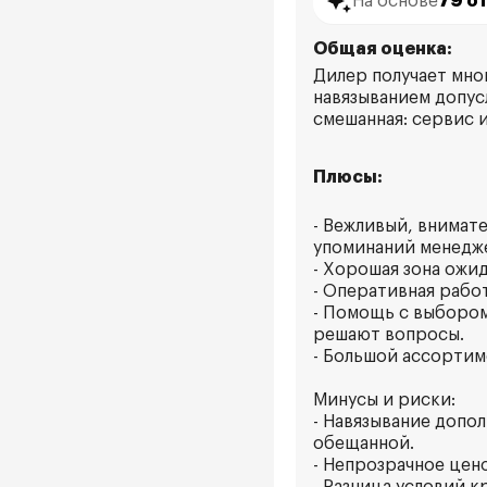
На основе
79 о
Общая оценка:
Дилер получает мног
навязыванием допус
смешанная: сервис 
Плюсы:
- Вежливый, внимат
упоминаний менедже
- Хорошая зона ожид
- Оперативная рабо
- Помощь с выборо
решают вопросы.
- Большой ассортим
Минусы и риски:
- Навязывание допол
обещанной.
- Непрозрачное цен