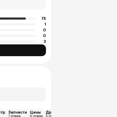
75
1
0
0
3
нтр
Запчасти
Цены
Другое
Кредит
Дилерский центр
7 отзыва
6 отзыва
5 отзыва
5 отзыва
3 отзыва