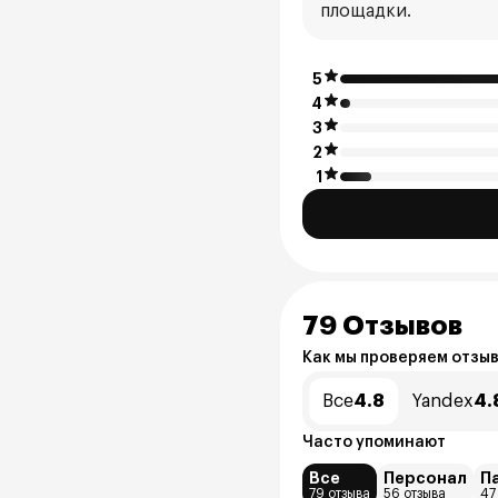
площадки.
5
4
3
2
1
79 Отзывов
Как мы проверяем отзы
Все
4.8
Yandex
4.
Часто упоминают
Все
Персонал
П
79 отзыва
56 отзыва
47