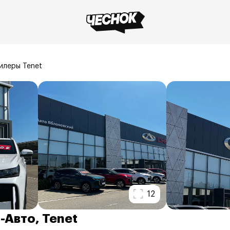
илеры Tenet
12
-Авто, Tenet