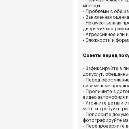
- Разница условий 
месяцы.
- Проблемы с обеща
- Заниженная оценк
- Некачественная п
дверями/панорамой
- Агрессивное или 
- Сложности и форм
Советы перед поку
- Зафиксируйте в п
допуслуг, обещанные
- Перед оформление
письменные предлож
- Пропишите в дого
видео автомобиля п
- Уточните детали с
учёт, и требуйте ра
- Попросите докуме
фотографируйте ма
- Перепроверяйте в