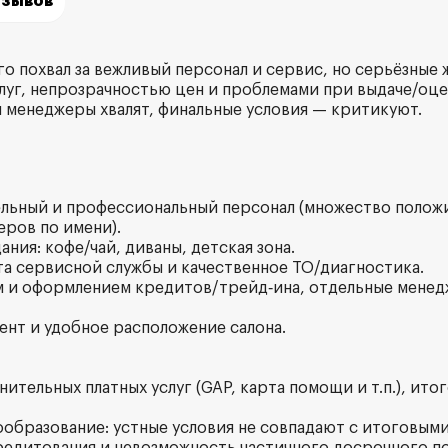
тзывов
о похвал за вежливый персонал и сервис, но серьёзные 
луг, непрозрачностью цен и проблемами при выдаче/оце
и менеджеры хвалят, финальные условия — критикуют.
ельный и профессиональный персонал (множество полож
ров по имени).
ания: кофе/чай, диваны, детская зона.
та сервисной службы и качественное ТО/диагностика.
м и оформлением кредитов/трейд‑ина, отдельные мене
ент и удобное расположение салона.
нительных платных услуг (GAP, карта помощи и т.п.), ито
ообразование: устные условия не совпадают с итоговым