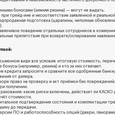
кредитования и невозможность частичного досрочного п
нными бонусами (зимняя резина) — могут не выдать.
а при трейд‑ине и несоответствие заявленной и реально
редпродажная подготовка (царапины, неполные обновлен
).
навязчивое поведение отдельных сотрудников в коммуни
альные препятствия при возврате/оспаривании навязанны
пкой:
исьменном виде все условия: итоговую стоимость, переч
 бонусы (например, резина) и кто за них отвечает.
м кредита запросите и сравните все одобренные банки
ения от дилера.
воре право на проверку и акт приёмки без повреждений
ри получении.
трахования: какие риски включены, действует ли КАСКО 
счёт стоимости.
нтальное подтверждение состояния и комплектации тре
шину до передачи.
ерсии ПО и работоспособность опций (двери, панорама)