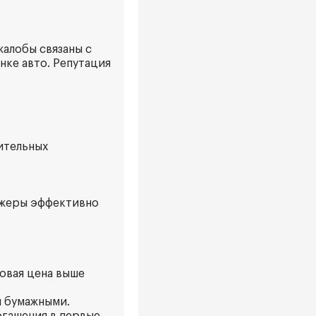
жалобы связаны с
нке авто. Репутация
ительных
джеры эффективно
говая цена выше
и бумажными.