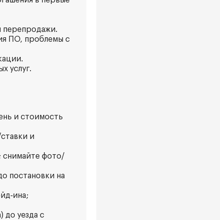
огашения в первые
й перепродажи.
ия ПО, проблемы с
кации.
х услуг.
ень и стоимость
/ставки и
; снимайте фото/
до постановки на
йд‑ина;
 до уезда с