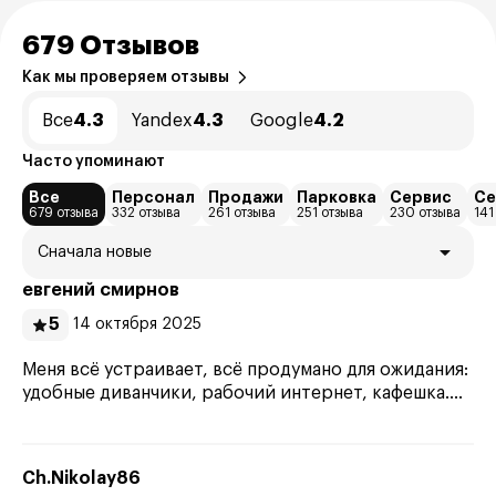
679 Отзывов
Как мы проверяем отзывы
Все
4.3
Yandex
4.3
Google
4.2
Часто упоминают
Все
Персонал
Продажи
Парковка
Сервис
Се
679 отзыва
332 отзыва
261 отзыва
251 отзыва
230 отзыва
141
Сначала новые
евгений смирнов
5
14 октября 2025
Меня всё устраивает, всё продумано для ожидания:
удобные диванчики, рабочий интернет, кафешка....
Ch.Nikolay86