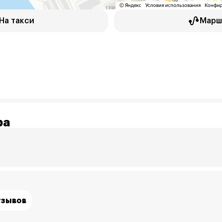
На такси
Марш
ра
тзывов