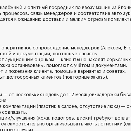
адёжный и опытный посредник по ввозу машин из Япони
ь процессов, связь менеджеров и соответствие авто ау
дятся к ожиданию доставки и мелким огрехам комплект
 и оперативное сопровождение менеджеров (Алексей, Его
тежей и документации, поэтапные расчёты.
ют аукционным оценкам — клиенты не находят серьёзных
можка организованы, помогают с учётом и документами.
т и пожелания клиента, помощь в вариантах и советах.
ыт долгосрочных клиентов (повторные заказы).
и — от нескольких недель до 1–2 месяцев; задержки быва
жне.
е комплектации (пластик в салоне, отсутствие люка) — о
 совпадать.
пции/улучшения (кожа, подогрев, диски) требуют доплат
тся самостоятельно организовывать часть логистики (с
оторых случаях.