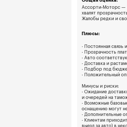
Общая оценка:
Ассорти‑Моторс — н
хвалят прозрачност
Жалобы редки и сво
Плюсы:
- Постоянная связь
- Прозрачность пла
- Авто соответству
- Доставка и раста
- Подбор под бюдже
- Положительный оп
Минусы и риски:
- Ожидание доставк
и очередей на тамо
- Возможные базовы
оснащению могут не
- Дополнительные о
- Клиентам приходи
выезд за авто) в нек