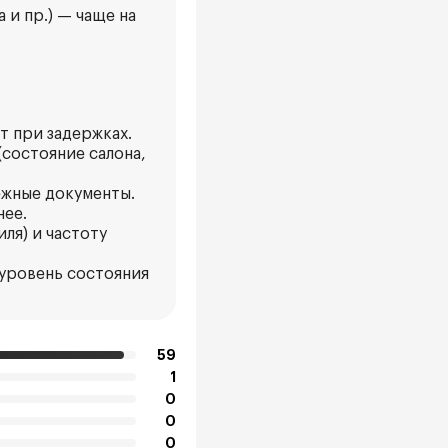
 и пр.) — чаще на
т при задержках.
(состояние салона,
ёжные документы.
нее.
ля) и частоту
 уровень состояния
59
1
0
0
0