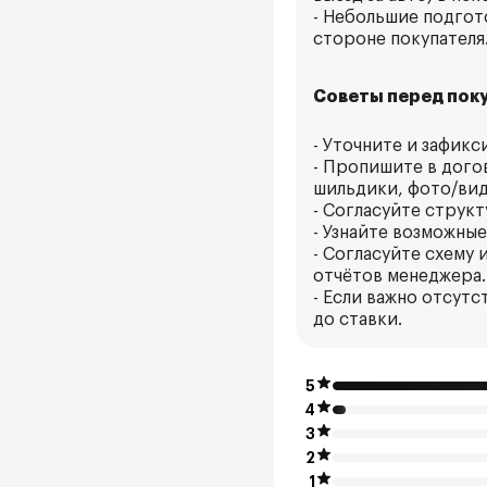
- Небольшие подгот
стороне покупателя
Советы перед поку
- Уточните и зафикс
- Пропишите в дого
шильдики, фото/вид
- Согласуйте струк
- Узнайте возможны
- Согласуйте схему
отчётов менеджера.
- Если важно отсут
до ставки.
5
4
3
2
1