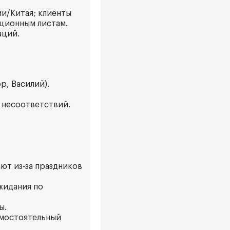
и/Китая; клиенты
кционным листам.
аций.
р, Василий).
 несоответствий.
ют из‑за праздников
жидания по
ы.
амостоятельный