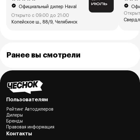
Официальный дилер Haval
Офи
Открыт
Открыто с 09:00 до 21:00
Свердло
Копейское ш., 88/9, Челябинск
Ранее вы смотрели
Пользователям
Рейтинг Автодилеров
Дилеры
Бренды
Правовая информация
Контакты