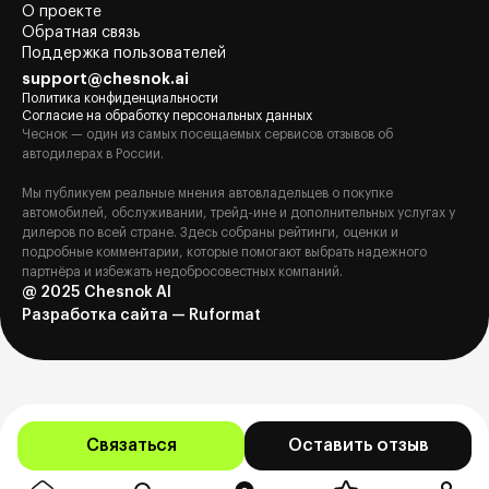
О проекте
Обратная связь
Поддержка пользователей
support@chesnok.ai
Политика конфиденциальности
Согласие на обработку персональных данных
Чеснок — один из самых посещаемых сервисов отзывов об
автодилерах в России.
Мы публикуем реальные мнения автовладельцев о покупке
автомобилей, обслуживании, трейд-ине и дополнительных услугах у
дилеров по всей стране. Здесь собраны рейтинги, оценки и
подробные комментарии, которые помогают выбрать надежного
партнёра и избежать недобросовестных компаний.
@ 2025 Chesnok AI
Разработка сайта — Ruformat
Связаться
Оставить отзыв