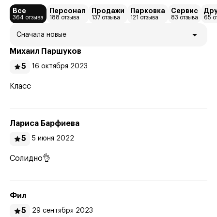
Все
Персонал
Продажи
Парковка
Сервис
Др
364 отзыва
188 отзыва
137 отзыва
121 отзыва
83 отзыва
65 о
Сначала новые
Михаил Пaршуков
5
16 октября 2023
Класс
Лариса Барфиева
5
5 июня 2022
Солидно👌
Фил
5
29 сентября 2023