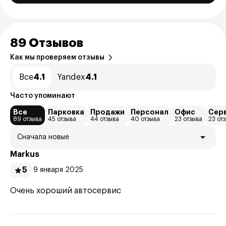
89 Отзывов
Как мы проверяем отзывы
Все
4.1
Yandex
4.1
Часто упоминают
Все
Парковка
Продажи
Персонал
Офис
Сер
89 отзыва
45 отзыва
44 отзыва
40 отзыва
23 отзыва
23 от
Сначала новые
Markus
5
9 января 2025
Очень хороший автосервис