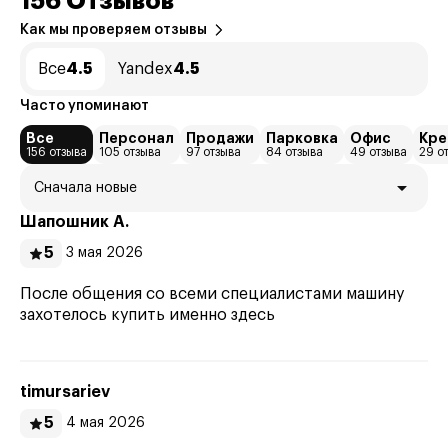
156 Отзывов
Как мы проверяем отзывы
Все
4.5
Yandex
4.5
Часто упоминают
Все
Персонал
Продажи
Парковка
Офис
Кре
156 отзыва
105 отзыва
97 отзыва
84 отзыва
49 отзыва
29 о
Сначала новые
Шапошник А.
5
3 мая 2026
После общения со всеми специалистами машину
захотелось купить именно здесь
timursariev
5
4 мая 2026