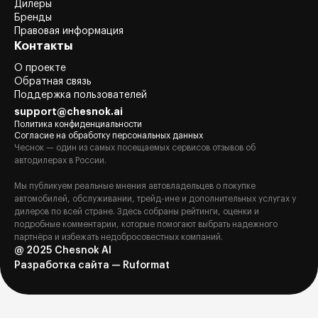
Дилеры
Бренды
Правовая информация
Контакты
О проекте
Обратная связь
Поддержка пользователей
support@chesnok.ai
Политика конфиденциальности
Согласие на обработку персональных данных
Чеснок — один из самых посещаемых сервисов отзывов об
автодилерах в России.
Мы публикуем реальные мнения автовладельцев о покупке
автомобилей, обслуживании, трейд-ине и дополнительных услугах у
дилеров по всей стране. Здесь собраны рейтинги, оценки и
подробные комментарии, которые помогают выбрать надежного
партнёра и избежать недобросовестных компаний.
@ 2025 Chesnok AI
Разработка сайта — Ruformat