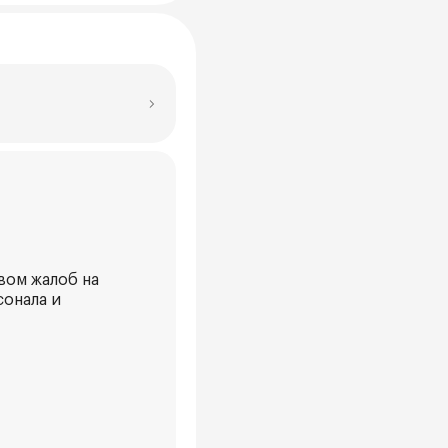
вом жалоб на
сонала и