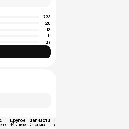
223
28
13
11
27
с
Другое
Запчасти
Гарантия
Дилерский центр
Trad
зыва
44 отзыва
24 отзыва
22 отзыва
11 отзыва
8 отзы