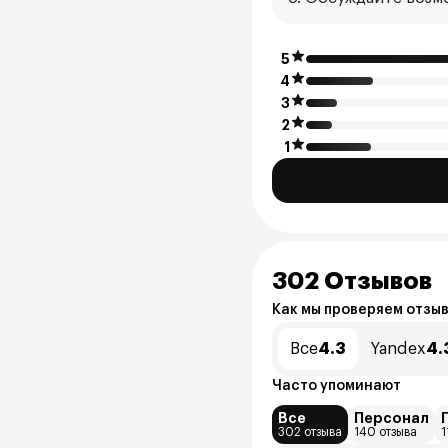
5
4
3
2
1
302 Отзывов
Как мы проверяем отзы
Все
4.3
Yandex
4.
Часто упоминают
Все
Персонал
302 отзыва
140 отзыва
1