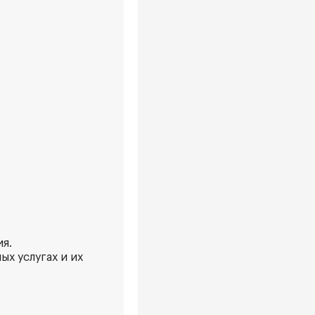
ия.
х услугах и их
.