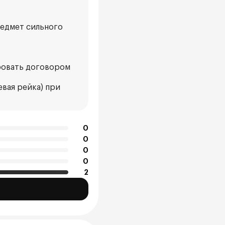
редмет сильного
ровать договором
евая рейка) при
0
0
0
0
2