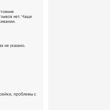
стояние
зывов нет. Чаще
живании.
х не указано.
 рейки, проблемы с