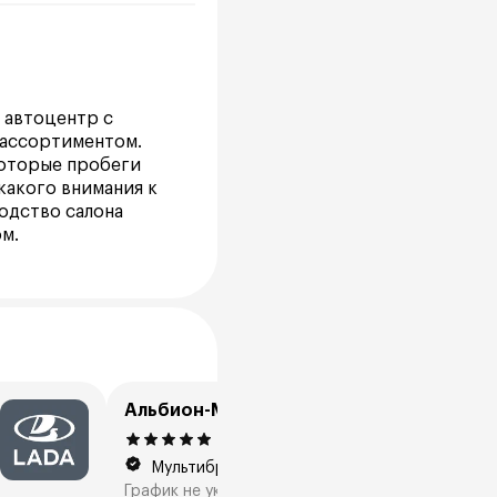
 автоцентр с
 ассортиментом.
которые пробеги
какого внимания к
одство салона
м.
Альбион-Моторс, Esteo
4.9
98 отзывов
Мультибренд
График не указан