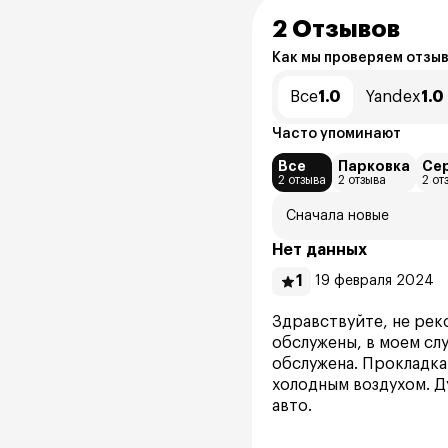
2 Отзывов
Как мы проверяем отзы
Все
1.0
Yandex
1.0
Часто упоминают
Все
Парковка
Се
2 отзыва
2 отзыва
2 от
Сначала новые
Нет данных
1
19 февраля 2024
Здравствуйте, не рек
обслужены, в моем слу
обслужена. Прокладка
холодным воздухом. Д
авто.