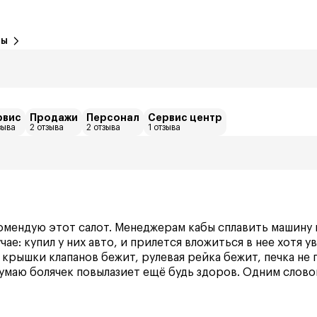
вы
рвис
Продажи
Персонал
Сервис центр
зыва
2 отзыва
2 отзыва
1 отзыва
омендую этот салот. Менеджерам кабы сплавить машину 
чае: купил у них авто, и прилется вложиться в нее хотя 
 крышки клапанов бежит, рулевая рейка бежит, печка не 
умаю болячек повылазиет ещё будь здоров. Одним слово