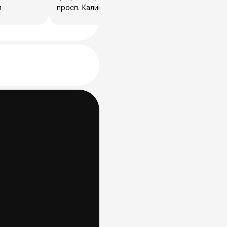
л
просп. Калинина, 15Е, Барнаул