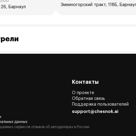
0:00
Змеиногорский тракт, 118Б, Барнау
 26, Барнаул
трели
Контакты
О проекте
Обратная связь
Поддержка пользователей
support@chesnok.ai
и
нальных данных
щаемых сервисов отзывов об автодилерах в России.