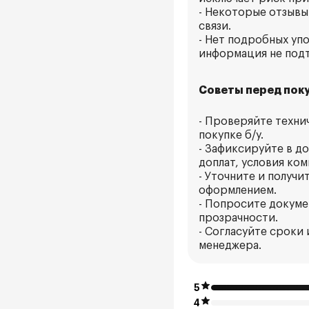
- Некоторые отзывы
связи.
- Нет подробных уп
информация не подт
Советы перед поку
- Проверяйте техни
покупке б/у.
- Зафиксируйте в д
доплат, условия ком
- Уточните и получ
оформлением.
- Попросите докуме
прозрачности.
- Согласуйте сроки
менеджера.
5
4