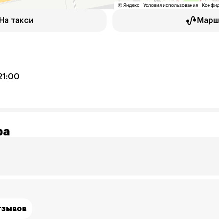
На такси
Марш
9
21:00
ра
тзывов