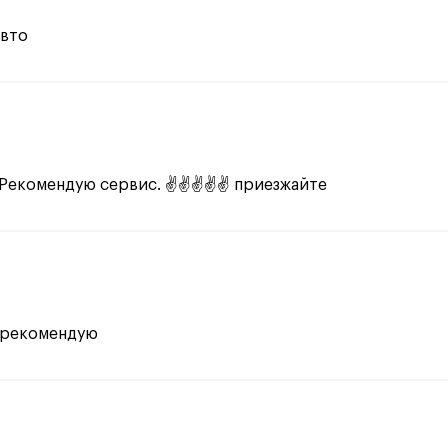
авто
. Рекомендую сервис. ✌✌✌✌✌ приезжайте
, рекомендую