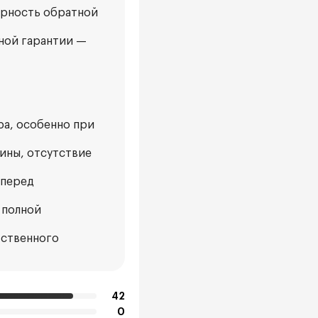
арность обратной
ной гарантии —
ра, особенно при
ины, отсутствие
 перед
 полной
тственного
42
0