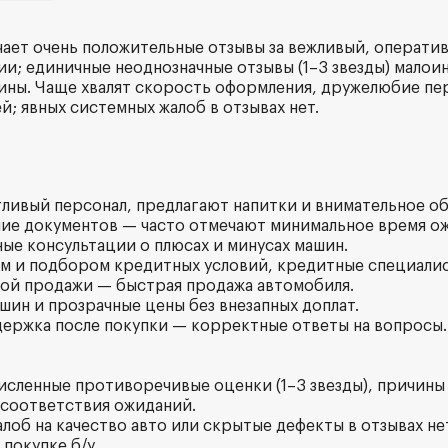
чает очень положительные отзывы за вежливый, операти
ии; единичные неоднозначные отзывы (1–3 звезды) малои
ны. Чаще хвалят скорость оформления, дружелюбие пе
; явных системных жалоб в отзывах нет.
тливый персонал, предлагают напитки и внимательное о
ие документов — часто отмечают минимальное время о
ные консультации о плюсах и минусах машин.
м и подбором кредитных условий, кредитные специали
ной продажи — быстрая продажа автомобиля.
шин и прозрачные цены без внезапных доплат.
держка после покупки — корректные ответы на вопросы.
численные противоречивые оценки (1–3 звезды), причины
есоответствия ожиданий.
об на качество авто или скрытые дефекты в отзывах нет
покупке б/у.