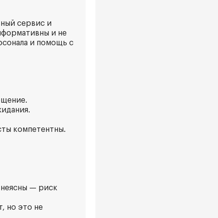
вный сервис и
нформативны и не
рсонала и помощь с
бщение.
жидания.
сты компетентны.
 неясны — риск
, но это не