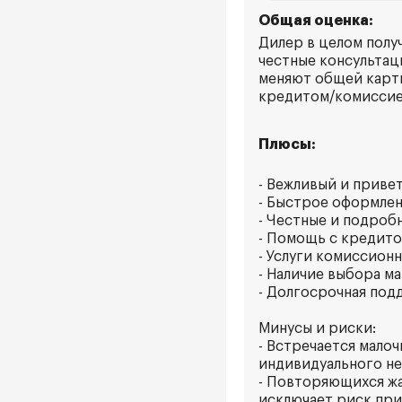
Общая оценка:
Дилер в целом полу
честные консультац
меняют общей карти
кредитом/комиссией
Плюсы:
- Вежливый и приве
- Быстрое оформлен
- Честные и подроб
- Помощь с кредито
- Услуги комиссион
- Наличие выбора ма
- Долгосрочная под
Минусы и риски:
- Встречается мало
индивидуального н
- Повторяющихся жал
исключает риск при 