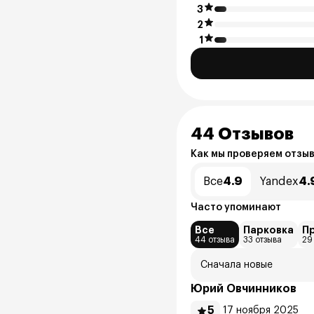
3
2
1
44 Отзывов
Как мы проверяем отзы
Все
4.9
Yandex
4.
Часто упоминают
Все
Парковка
П
44 отзыва
33 отзыва
29
Сначала новые
Юрий Овчинников
5
17 ноября 2025