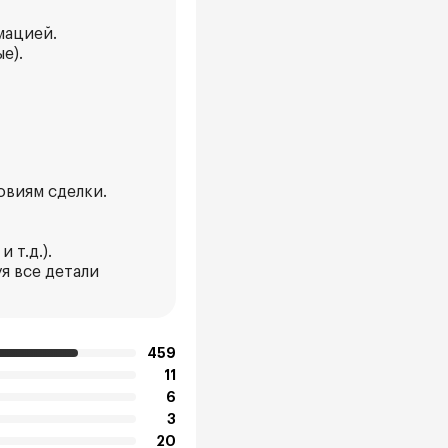
мацией.
е).
овиям сделки.
 т.д.).
я все детали
459
11
6
3
20