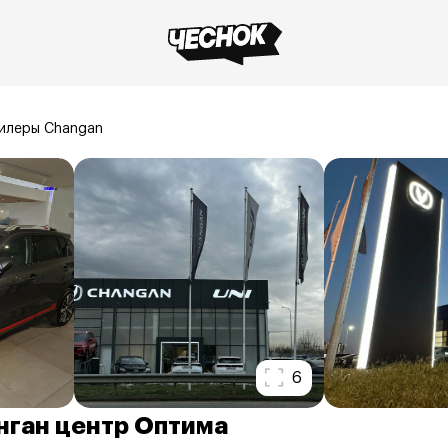
илеры Changan
6
нган центр Оптима