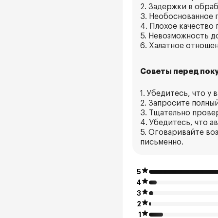
2. Задержки в обра
3. Необоснованное 
4. Плохое качество 
5. Невозможность д
6. Халатное отноше
Советы перед поку
1. Убедитесь, что у
2. Запросите полный
3. Тщательно прове
4. Убедитесь, что а
5. Оговаривайте во
письменно.
5
4
3
2
1