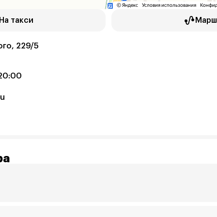
На такси
Марш
ого, 229/5
20:00
ru
ра