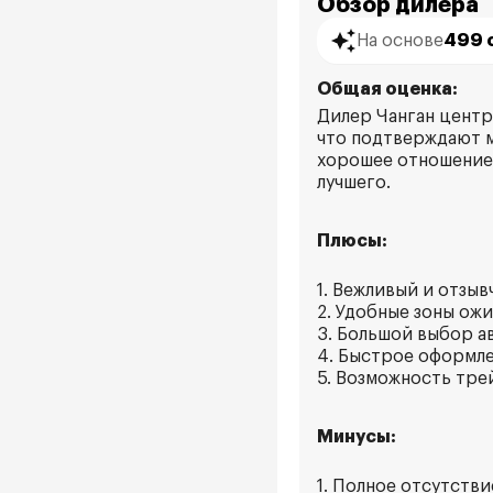
Обзор дилера
На основе
499 
Общая оценка:
Дилер Чанган центр
что подтверждают м
хорошее отношение 
лучшего.
Плюсы:
1. Вежливый и отзы
2. Удобные зоны ож
3. Большой выбор а
4. Быстрое оформле
5. Возможность тре
Минусы:
1. Полное отсутств