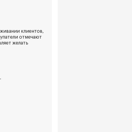
уживании клиентов,
купатели отмечают
вляет желать
.