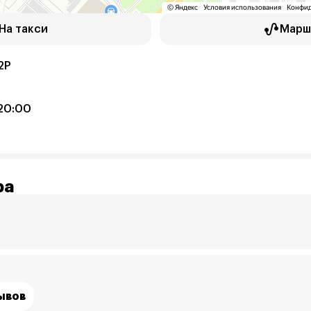
На такси
Марш
2Р
20:00
ра
зывов