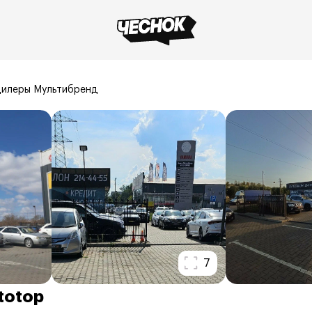
илеры Мультибренд
7
totop