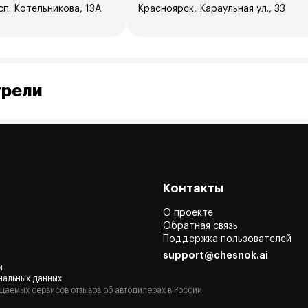
п. Котельникова, 13А
Красноярск, Караульная ул., 33
трели
Контакты
О проекте
Обратная связь
Поддержка пользователей
support@chesnok.ai
и
нальных данных
щаемых сервисов отзывов об автодилерах в России.