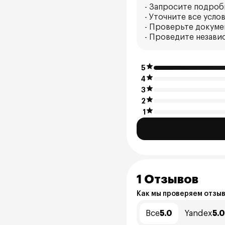
- Запросите подроб
- Уточните все усло
- Проверьте докуме
- Проведите незави
5
4
3
2
1
1 Отзывов
Как мы проверяем отзы
Все
5.0
Yandex
5.0