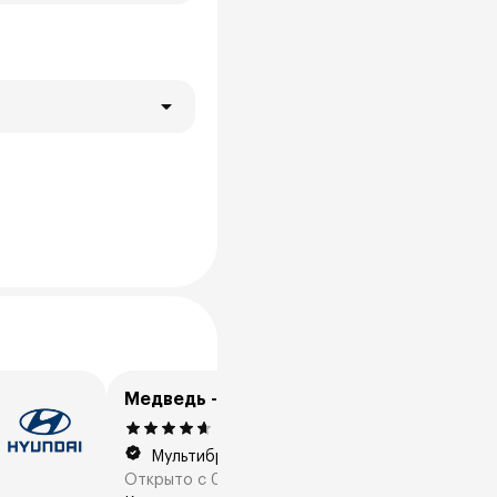
Медведь - СеверАвто
4.6
271 отзывов
Мультибренд
Открыто с 08:00 до 21:00