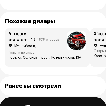
Похожие дилеры
Автодом
Хёндэ
4.6
1636 отзывов
Мультибренд
Мул
Открыт
График не указан
Красноя
посёлок Солонцы, просп. Котельникова, 13А
Ранее вы смотрели