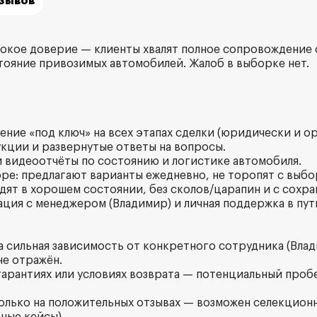
тзывов
окое доверие — клиенты хвалят полное сопровождение 
тояние привозимых автомобилей. Жалоб в выборке нет.
ение «под ключ» на всех этапах сделки (юридически и о
кции и развернутые ответы на вопросы.
 и видеоотчёты по состоянию и логистике автомобиля.
ре: предлагают варианты ежедневно, не торопят с выбо
дят в хорошем состоянии, без сколов/царапин и с сохр
ация с менеджером (Владимир) и личная поддержка в пут
на сильная зависимость от конкретного сотрудника (Вла
не отражён.
 гарантиях или условиях возврата — потенциальный проб
только на положительных отзывах — возможен селекцио