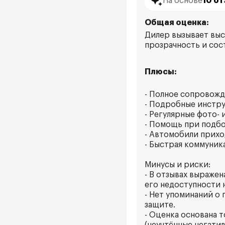
На основе
10 о
Общая оценка:
Дилер вызывает выс
прозрачность и сос
Плюсы:
- Полное сопровожд
- Подробные инстру
- Регулярные фото-
- Помощь при подбо
- Автомобили прихо
- Быстрая коммуник
Минусы и риски:
- В отзывах выраже
его недоступности 
- Нет упоминаний о
защите.
- Оценка основана 