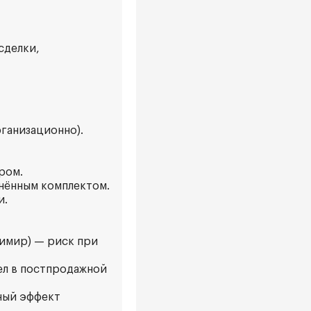
сделки,
рганизационно).
ром.
анённым комплектом.
и.
димир) — риск при
ел в постпродажной
нный эффект