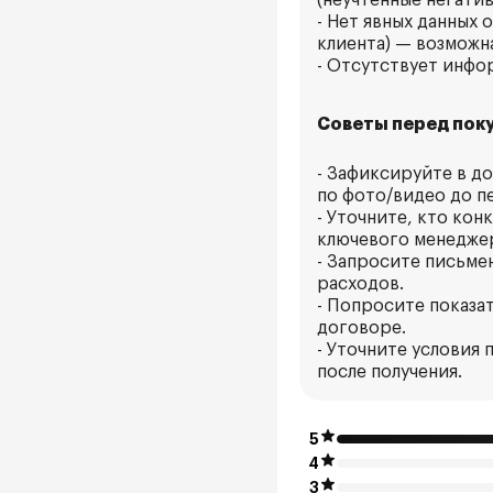
(неучтённые негатив
- Нет явных данных 
клиента) — возможн
- Отсутствует инфо
Советы перед поку
- Зафиксируйте в д
по фото/видео до п
- Уточните, кто кон
ключевого менедже
- Запросите письме
расходов.
- Попросите показа
договоре.
- Уточните условия
после получения.
5
4
3