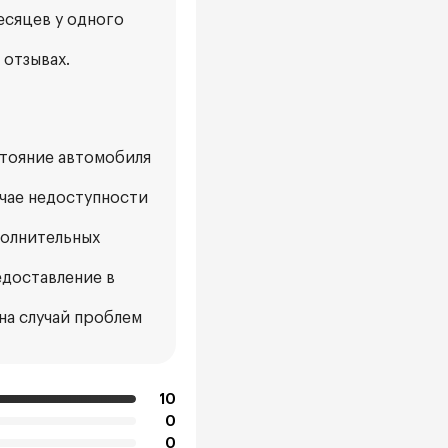
есяцев у одного
 отзывах.
стояние автомобиля
учае недоступности
полнительных
едоставление в
на случай проблем
10
0
0