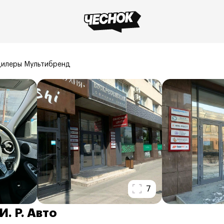
илеры Мультибренд
7
И. Р. Авто