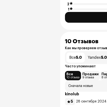
2
1
10 Отзывов
Как мы проверяем отзы
Все
5.0
Yandex
5.0
Часто упоминают
Все
Продажи
Па
10 отзыва
9 отзыва
8 о
Сначала новые
kinolub
5
28 сентября 2024