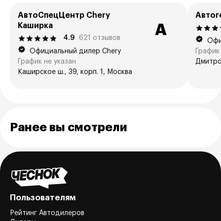
АвтоСпецЦентр Chery
Автог
Каширка
А
4.9
621 отзывов
Офи
Официальный дилер Chery
График 
График не указан
Дмитров
Каширское ш., 39, корп. 1, Москва
Ранее вы смотрели
Пользователям
Рейтинг Автодилеров