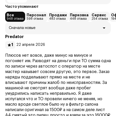
Часто упоминают
Все
Персонал
Продажи
Парковка
Сервис
О
948 отзыва
598 отзыва
483 отзыва
448 отзыва
254 отзыва
194
Сначала новые
Predator
1
22 апреля 2026
Плюсов нет вовсе, даже минус на минусе и
погоняет им. Разводят на деньги при ТО сумма одна
по записи через автоспот с оператор на месте
мастер называет совсем другую, это первое. Заказ
наряды подделывают прямо на месте и не
вписывают причины жалоб по неисправностям. За
машиной не смотрят вообще даже пробег
умудрились написать неправильно. Я даже
испугался что и ТО провели ничего не меняя, но
масло вроде светлое было ну а фильтр салона
написали оригинал за 1500₽ а на самом деле лист
А4 смятый это пипец просто и взяли за это 16000₽