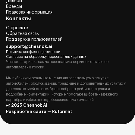
Дилеры
Бренды
Правовая информация
Контакты
О проекте
Обратная связь
Поддержка пользователей
support@chesnok.ai
Политика конфиденциальности
Согласие на обработку персональных данных
Чеснок — один из самых посещаемых сервисов отзывов об
автодилерах в России.
Мы публикуем реальные мнения автовладельцев о покупке
автомобилей, обслуживании, трейд-ине и дополнительных услугах у
дилеров по всей стране. Здесь собраны рейтинги, оценки и
подробные комментарии, которые помогают выбрать надежного
партнёра и избежать недобросовестных компаний.
@ 2025 Chesnok AI
Разработка сайта — Ruformat