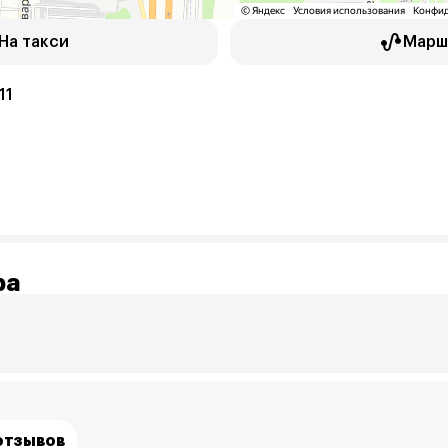
На такси
Марш
11
ра
отзывов