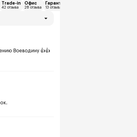
Trade-in
Офис
Гарантия
Диагностика
Кузовной рем
42 отзыва
28 отзыва
13 отзыва
9 отзыва
9 отзыва
ению Воеводину 👍👍
ок.