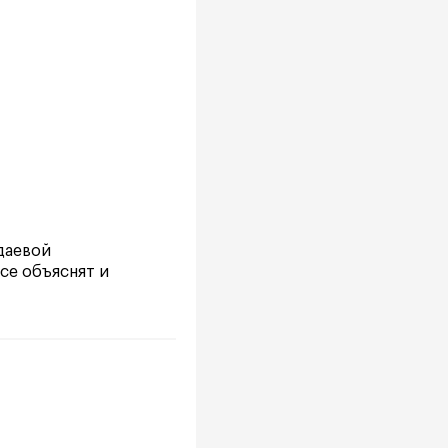
даевой
се объяснят и