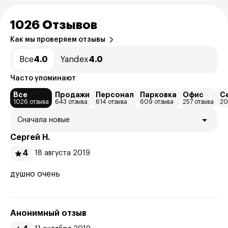
1026 Отзывов
Как мы проверяем отзывы
Все
4.0
Yandex
4.0
Часто упоминают
Все
Продажи
Персонал
Парковка
Офис
С
1026 отзыва
643 отзыва
614 отзыва
609 отзыва
257 отзыва
20
Сначала новые
Сергей Н.
4
18 августа 2019
душно очень
Анонимный отзыв