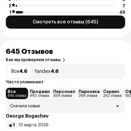
2
7
1
49
Смотреть все отзывы (645)
645 Отзывов
Как мы проверяем отзывы
Все
4.6
Yandex
4.6
Часто упоминают
Все
Продажи
Персонал
Парковка
Сервис
О
645 отзыва
460 отзыва
458 отзыва
388 отзыва
262 отзыва
192
Сначала новые
George Bogachev
1
10 марта 2026