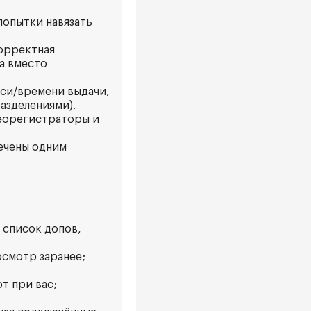
попытки навязать
корректная
а вместо
иси/времени выдачи,
азделениями).
еорегистраторы и
мечены одним
 список допов,
осмотр заранее;
т при вас;