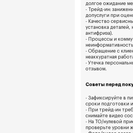
долгое ожидание ме
- Трейд‑ин: заниже
допуслуги при оцен
- Качество сервисн
установка деталей,
антифриза).
- Процессы и комму
неинформативность 
- Обращение с кли
неаккуратная работ
- Утечка персональ
отзывом.
Советы перед поку
- Зафиксируйте в п
сроки подготовки и
- При трейд‑ин тре
снимайте видео сос
- На ТО/нулевой пр
проверьте уровни ж