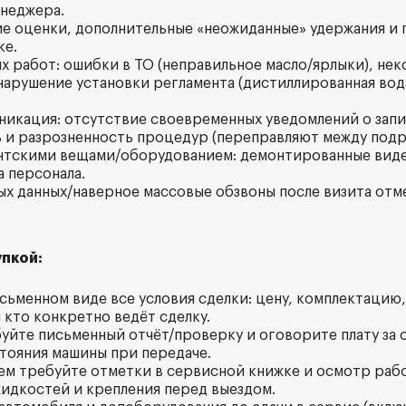
неджера.
ние оценки, дополнительные «неожиданные» удержания и 
ке.
ых работ: ошибки в ТО (неправильное масло/ярлыки), не
 нарушение установки регламента (дистиллированная вод
никация: отсутствие своевременных уведомлений о зап
и разрозненность процедур (переправляют между подр
ентскими вещами/оборудованием: демонтированные вид
а персонала.
ных данных/наверное массовые обзвоны после визита от
пкой:
исьменном виде все условия сделки: цену, комплектацию,
 кто конкретно ведёт сделку.
буйте письменный отчёт/проверку и оговорите плату за 
тояния машины при передаче.
ием требуйте отметки в сервисной книжке и осмотр рабо
идкостей и крепления перед выездом.