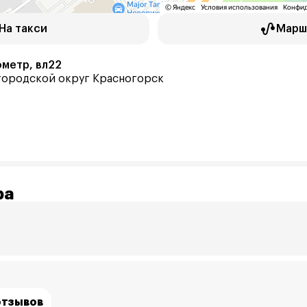
На такси
Марш
ометр, вл22
 городской округ Красногорск
ра
отзывов