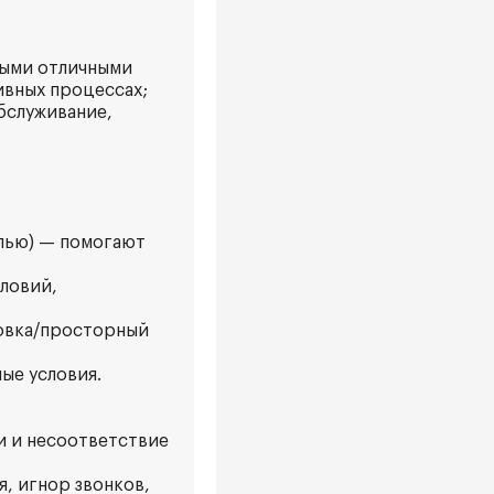
ными отличными
ивных процессах;
бслуживание,
Илью) — помогают
ловий,
ковка/просторный
ые условия.
ки и несоответствие
, игнор звонков,