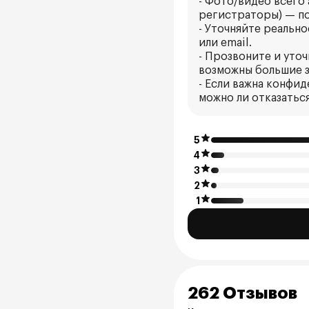
- Фото/видео всего
регистраторы) — по
- Уточняйте реальн
или email.
- Прозвоните и уто
возможны большие 
- Если важна конфид
можно ли отказатьс
5
4
3
2
1
262 Отзывов