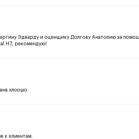
ергину Эдварду и оценщику Долгову Анатолию за помо
al H7, рекомендую!
анв хлоошо
 к клиентам.