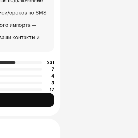
ючая подключённые
писи/сроков по SMS
ного импорта —
 ваши контакты и
231
7
4
3
17