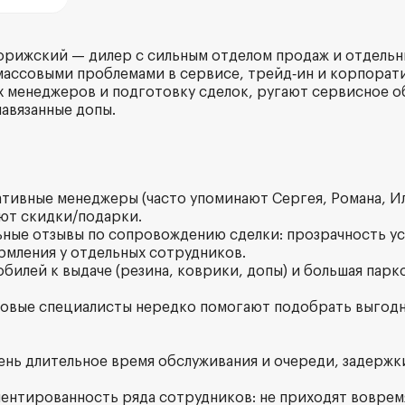
ворижский — дилер с сильным отделом продаж и отдель
массовыми проблемами в сервисе, трейд‑ин и корпорат
х менеджеров и подготовку сделок, ругают сервисное о
навязанные допы.
ативные менеджеры (часто упоминают Сергея, Романа, 
ают скидки/подарки.
ьные отзывы по сопровождению сделки: прозрачность ус
мления у отдельных сотрудников.
обилей к выдаче (резина, коврики, допы) и большая пар
ховые специалисты нередко помогают подобрать выгодн
очень длительное время обслуживания и очереди, задерж
иентированность ряда сотрудников: не приходят вовремя