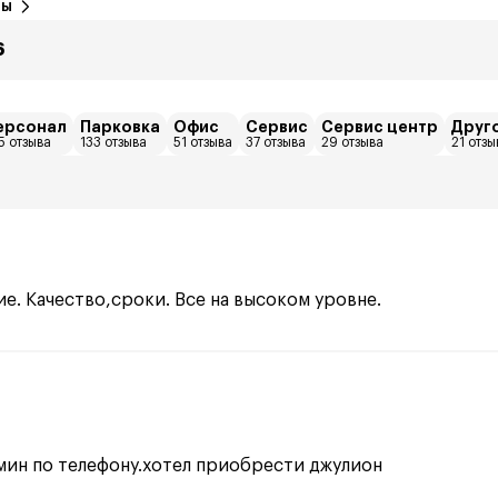
вы
6
ерсонал
Парковка
Офис
Сервис
Сервис центр
Друг
5 отзыва
133 отзыва
51 отзыва
37 отзыва
29 отзыва
21 отзы
е. Качество,сроки. Все на высоком уровне.
 мин по телефону.хотел приобрести джулион