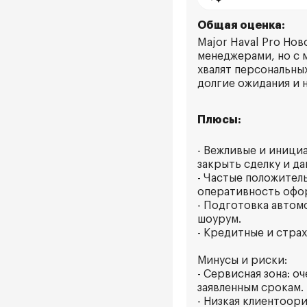
Общая оценка:
Major Haval Pro Но
менеджерами, но с 
хвалят персональны
долгие ожидания и 
Плюсы:
- Вежливые и иници
закрыть сделку и д
- Частые положител
оперативность офор
- Подготовка автом
шоурум.
- Кредитные и стра
Минусы и риски:
- Сервисная зона: 
заявленным срокам.
- Низкая клиентоор