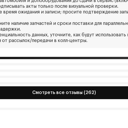
 автомобиля и допоборудования до сдачи в сервис (вкл
дписывать акты только после визуальной проверки.
ое время ожидания и записи; просите подтверждение за
чните наличие запчастей и сроки поставки для параллель
задержки.
енциальность данных, уточните, как будут использовать
я от рассылок/передачи в колл‑центры.
Смотреть все отзывы (262)