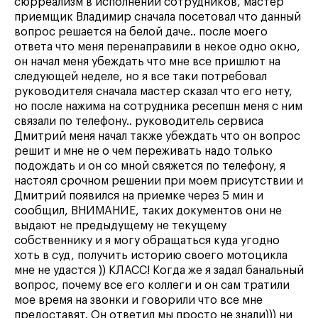
сюрреализм в исполнении сотрудников, мастер
приемщик Владимир сначала посетовал что данный
вопрос решается на белой даче.. после моего
ответа что меня перенаправили в некое одно окно,
он начал меня убеждать что мне все пришлют на
следующей неделе, но я все таки потребовал
руководителя сначала мастер сказал что его нету,
но после нажима на сотрудника ресепшн меня с ним
связали по телефону.. руководитель сервиса
Дмитрий меня начал также убеждать что он вопрос
решит и мне не о чем переживать надо только
подождать и он со мной свяжется по телефону, я
настоял срочном решении при моем присутствии и
Дмитрий появился на приемке через 5 мин и
сообщил, ВНИМАНИЕ, таких документов они не
выдают не предыдущему не текущему
собственнику и я могу обращаться куда угодно
хоть в суд, получить историю своего мотоцикла
мне не удастся )) КЛАСС! Когда же я задал банальный
вопрос, почему все его коллеги и он сам тратили
мое время на звонки и говорили что все мне
предоставят. Он ответил мы просто не знали))) ни