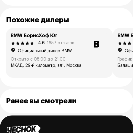
Похожие дилеры
BMW БорисХоф Юг
BMW Б
B
4.6
1657 отзывов
Официальный дилер BMW
Офи
Открыто с 08:00 до 21:00
График 
МКАД, 29-й километр, вл1, Москва
Балаши
Ранее вы смотрели