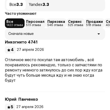
Все
3.3
Yandex
3.3
Часто упоминают
Все
Персонал
Парковка
Сервис
Продажи
С
1422 отзыва
573 отзыва
546 отзыва
525 отзыва
518 отзыва
43
Сначала новые
Инкогнито 4741
4
27 апреля 2026
Отличное место покупал там автомобиль , всё
понравилось рекомендую, только с запчастями по
ремонту немного затянулось до сих пор жду когда
будут чуть больше месяца жду и не знаю когда
будут
Юрий Панченко
5
27 апреля 2026