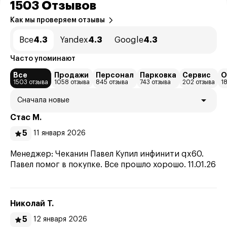
1503 Отзывов
Как мы проверяем отзывы
Все
4.3
Yandex
4.3
Google
4.3
Часто упоминают
Все
Продажи
Персонал
Парковка
Сервис
О
1503 отзыва
1058 отзыва
845 отзыва
743 отзыва
202 отзыва
1
Сначала новые
Стас М.
5
11 января 2026
Менеджер: Чеканин Павел Купил инфинити qx60.
Павел помог в покупке. Все прошло хорошо. 11.01.26
Николай Т.
5
12 января 2026