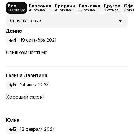
Все
Персонал
Продажи
Парковка
Другое
Офи
60 отзыва
41 отзыва
41 отзыва
37 отзыва
9 отзыва
7 отз
Сначала новые
Денис
4
19 сентября 2021
Слишком честные
Галина Левитина
5
24 июля 2023
Хороший салон!
Юлия
5
12 февраля 2024